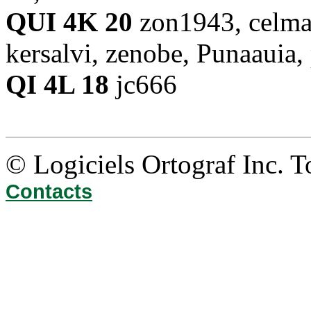
QUI 4K 20
zon1943, celmar
kersalvi, zenobe, Punaauia
QI 4L 18
jc666
© Logiciels Ortograf Inc. T
Contacts