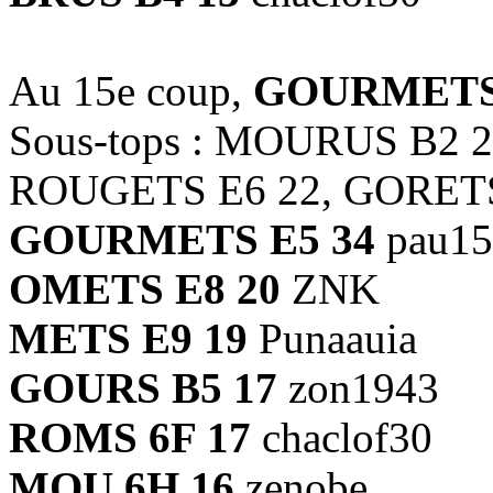
Au 15e coup,
GOURMETS 
Sous-tops : MOURUS B2 
ROUGETS E6 22, GORETS
GOURMETS E5 34
pau150
OMETS E8 20
ZNK
METS E9 19
Punaauia
GOURS B5 17
zon1943
ROMS 6F 17
chaclof30
MOU 6H 16
zenobe