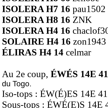
ISOLERA H7 16
pau1502
ISOLERA H8 16
ZNK
ISOLERA H4 16
chaclof3
SOLAIRE H4 16
zon1943
ÉLIRAS H4 14
celmar
Au 2e coup,
ÉWÉS 14E 4
du Togo.
Iso-tops : ÉW(É)ES 14E 4
Sous-tops : ÉWÉ(E)S 14E