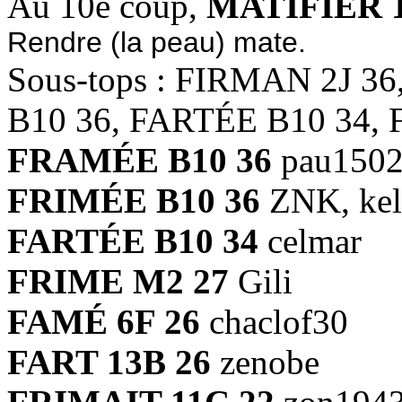
Au 10e coup,
MATIFIER 1
Rendre (la peau) mate.
Sous-tops : FIRMAN 2J 
B10 36, FARTÉE B10 34, 
FRAMÉE B10 36
pau150
FRIMÉE B10 36
ZNK, kel
FARTÉE B10 34
celmar
FRIME M2 27
Gili
FAMÉ 6F 26
chaclof30
FART 13B 26
zenobe