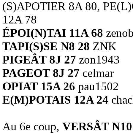
(S)APOTIER 8A 80, PE(L
12A 78
ÉPOI(N)TAI 11A 68
zenob
TAPI(S)SE N8 28
ZNK
PIGEÂT 8J 27
zon1943
PAGEOT 8J 27
celmar
OPIAT 15A 26
pau1502
E(M)POTAIS 12A 24
chac
Au 6e coup,
VERSÂT N10