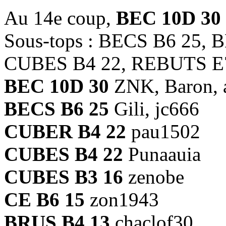
Au 14e coup,
BEC 10D 30
Sous-tops : BECS B6 25, 
CUBES B4 22, REBUTS E
BEC 10D 30
ZNK, Baron, a
BECS B6 25
Gili, jc666
CUBER B4 22
pau1502
CUBES B4 22
Punaauia
CUBES B3 16
zenobe
CE B6 15
zon1943
BRUS B4 13
chaclof30