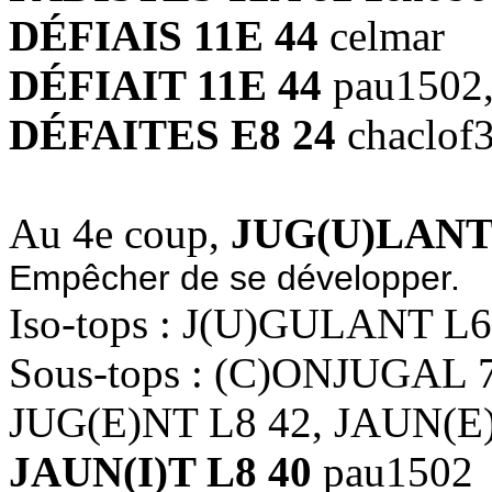
DÉFIAIS 11E 44
celmar
DÉFIAIT 11E 44
pau1502,
DÉFAITES E8 24
chaclof
Au 4e coup,
JUG(U)LANT 
Empêcher de se développer.
Iso-tops : J(U)GULANT L6
Sous-tops : (C)ONJUGAL 
JUG(E)NT L8 42, JAUN(E)
JAUN(I)T L8 40
pau1502