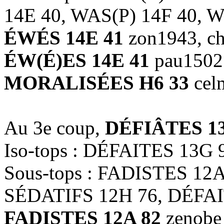
14E 40, WAS(P) 14F 40, 
ÉWÉS 14E 41
zon1943, ch
ÉW(É)ES 14E 41
pau1502
MORALISÉES H6 33
cel
Au 3e coup,
DÉFIÂTES 1
Iso-tops : DÉFAITES 13G 
Sous-tops : FADISTES 12
SÉDATIFS 12H 76, DÉFAI
FADISTES 12A 82
zenobe