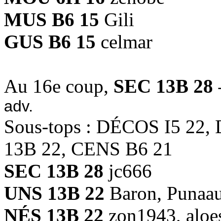
MUS B6 15
Gili
GUS B6 15
celmar
Au 16e coup,
SEC 13B 28
-
adv.
Sous-tops : DÉCOS I5 22
13B 22, CENS B6 21
SEC 13B 28
jc666
UNS 13B 22
Baron, Punaau
NÉS 13B 22
zon1943, aloe