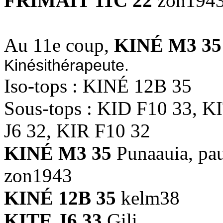
FRIMAIT 11C 22
zon194
Au 11e coup,
KINÉ M3 35
Kinésithérapeute.
Iso-tops : KINÉ 12B 35
Sous-tops : KID F10 33, 
J6 32, KIR F10 32
KINÉ M3 35
Punaauia, pa
zon1943
KINÉ 12B 35
kelm38
KITE J6 33
Gili