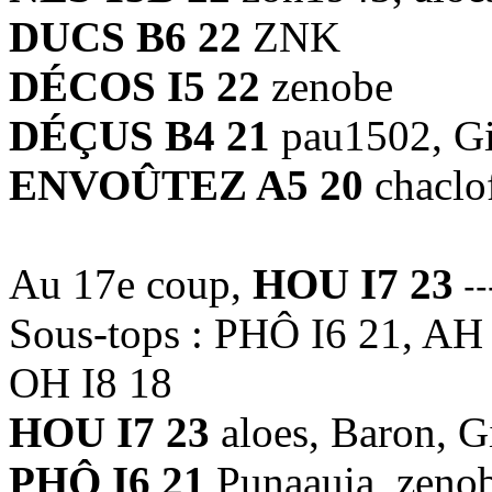
DUCS B6 22
ZNK
DÉCOS I5 22
zenobe
DÉÇUS B4 21
pau1502, Gi
ENVOÛTEZ A5 20
chaclo
Au 17e coup,
HOU I7 23
--
Sous-tops : PHÔ I6 21, AH
OH I8 18
HOU I7 23
aloes, Baron, G
PHÔ I6 21
Punaauia, zeno