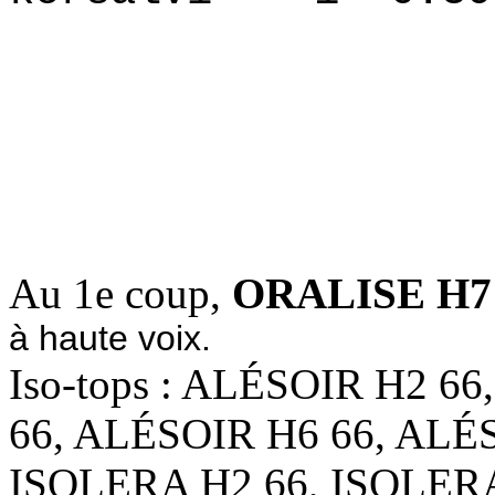
2.6656 
3.6852
4.6723
Au 1e coup,
ORALISE H7
à haute voix.
Iso-tops : ALÉSOIR H2 6
66, ALÉSOIR H6 66, ALÉ
ISOLERA H2 66, ISOLERA