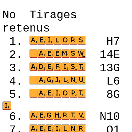
No Tirages 
retenus
1.
H7
2.
14
3.
13
4.
L6
5.
8G
6.
N1
7.
O1