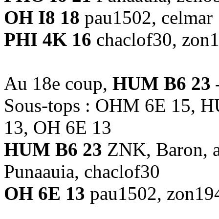
OH I8 18
pau1502, celmar
PHI 4K 16
chaclof30, zon
Au 18e coup,
HUM B6 23
-
Sous-tops : OHM 6E 15, 
13, OH 6E 13
HUM B6 23
ZNK, Baron, al
Punaauia, chaclof30
OH 6E 13
pau1502, zon19