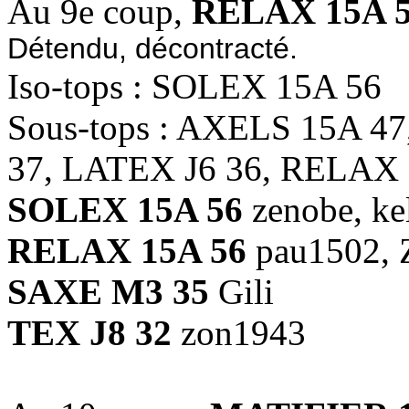
Au 9e coup,
RELAX 15A 
Détendu, décontracté.
Iso-tops : SOLEX 15A 56
Sous-tops : AXELS 15A 4
37, LATEX J6 36, RELAX 
SOLEX 15A 56
zenobe, k
RELAX 15A 56
pau1502, Z
SAXE M3 35
Gili
TEX J8 32
zon1943