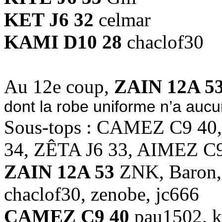
KET J6 32
celmar
KAMI D10 28
chaclof30
Au 12e coup,
ZAIN 12A 5
dont la robe uniforme n’a aucun
Sous-tops : CAMEZ C9 4
34, ZÊTA J6 33, AIMEZ C
ZAIN 12A 53
ZNK, Baron, 
chaclof30, zenobe, jc666
CAMEZ C9 40
pau1502, 