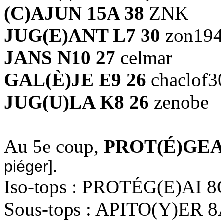
(C)AJUN 15A 38
ZNK
JUG(E)ANT L7 30
zon19
JANS N10 27
celmar
GAL(È)JE E9 26
chaclof3
JUG(U)LA K8 26
zenobe
Au 5e coup,
PROT(É)GEA
piéger].
Iso-tops : PROTÉG(E)AI 8
Sous-tops : APITO(Y)ER 8