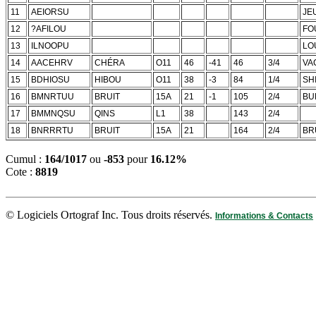
11
AEIORSU
JE
12
?AFILOU
FO
13
ILNOOPU
LO
14
AACEHRV
CHÉRA
O11
46
-41
46
3/4
VA
15
BDHIOSU
HIBOU
O11
38
-3
84
1/4
SH
16
BMNRTUU
BRUIT
15A
21
-1
105
2/4
BU
17
BMMNQSU
QINS
L1
38
143
2/4
18
BNRRRTU
BRUIT
15A
21
164
2/4
BR
Cumul :
164/1017
ou
-853
pour
16.12%
Cote :
8819
© Logiciels Ortograf Inc. Tous droits réservés.
Informations & Contacts