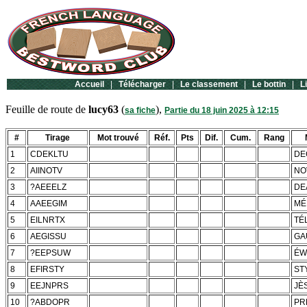
Accueil
|
Télécharger
|
Le classement
|
Le bottin
|
L
Feuille de route de
lucy63
(
),
sa fiche
Partie du 18 juin 2025 à 12:15
#
Tirage
Mot trouvé
Réf.
Pts
Dif.
Cum.
Rang
1
CDEKLTU
DE
2
AIINOTV
NO
3
?AEEELZ
DE
4
AAEEGIM
MÉ
5
EILNRTX
TÉ
6
AEGISSU
GA
7
?EEPSUW
ÉW
8
EFIRSTY
ST
9
EEJNPRS
JÈ
10
?ABDOPR
PR