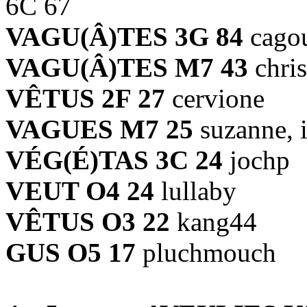
6C 67
VAGU(Â)TES 3G 84
cago
VAGU(Â)TES M7 43
chri
VÊTUS 2F 27
cervione
VAGUES M7 25
suzanne, 
VÉG(É)TAS 3C 24
jochp
VEUT O4 24
lullaby
VÊTUS O3 22
kang44
GUS O5 17
pluchmouch