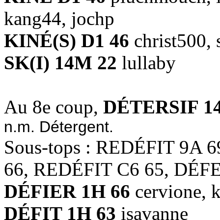
kang44, jochp
KINÉ(S) D1 46
christ500,
SK(I) 14M 22
lullaby
Au 8e coup,
DÉTERSIF 14
n.m. Détergent.
Sous-tops : REDÉFIT 9A 
66, REDÉFIT C6 65, DÉF
DÉFIER 1H 66
cervione, k
DÉFIT 1H 63
isavanne