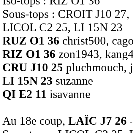
Iso-tops : RIZ O1 36
Sous-tops : CROIT J10 27,
LICOL C2 25, LI 15N 23
RUZ O1 36
christ500, cago
RIZ O1 36
zon1943, kang
CRU J10 25
pluchmouch, 
LI 15N 23
suzanne
QI E2 11
isavanne
Au 18e coup,
LAÏC J7 26
-