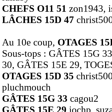
CHEFS O11 51
zon1943, i
LÂCHES 15D 47
christ50
Au 10e coup,
OTAGES 15
Sous-tops : GÂTES 15G 
30, GÂTES 15E 29, TOGE
OTAGES 15D 35
christ500
pluchmouch
GÂTES 15G 33
cagou2
GÂTES 15E 29
jochp, suz