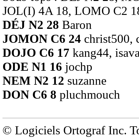
JOL(I) 4A 18, LOMO C2 1
DÉJ N2 28
Baron
JOMON C6 24
christ500, 
DOJO C6 17
kang44, isav
ODE N1 16
jochp
NEM N2 12
suzanne
DON C6 8
pluchmouch
© Logiciels Ortograf Inc. T