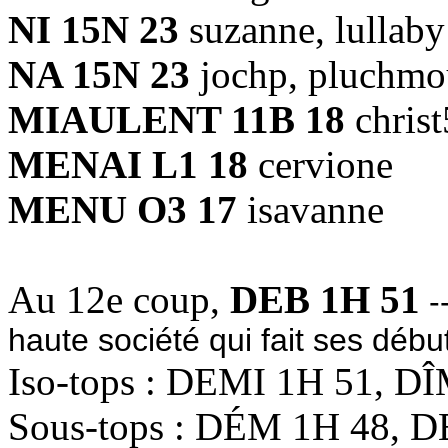
NI 15N 23
suzanne, lullaby
NA 15N 23
jochp, pluchmo
MIAULENT 11B 18
chris
MENAI L1 18
cervione
MENU O3 17
isavanne
Au 12e coup,
DEB 1H 51
-
haute société qui fait ses déb
Iso-tops : DEMI 1H 51, D
Sous-tops : DÉM 1H 48, D