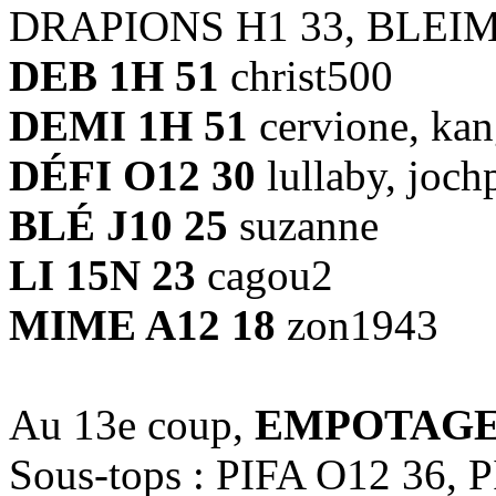
DRAPIONS H1 33, BLEIM
DEB 1H 51
christ500
DEMI 1H 51
cervione, kan
DÉFI O12 30
lullaby, joch
BLÉ J10 25
suzanne
LI 15N 23
cagou2
MIME A12 18
zon1943
Au 13e coup,
EMPOTAGES
Sous-tops : PIFA O12 36,