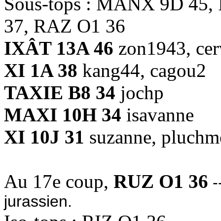
Sous-tops : MANX 9D 45, 
37, RAZ O1 36
IXÂT 13A 46
zon1943, cerv
XI 1A 38
kang44, cagou2
TAXIE B8 34
jochp
MAXI 10H 34
isavanne
XI 10J 31
suzanne, pluch
Au 17e coup,
RUZ O1 36
-
jurassien.