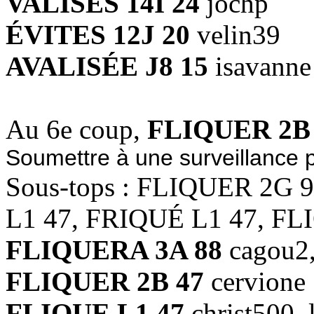
VALISES 14I 24
jochp
ÉVITES 12J 20
velin39
AVALISÉE J8 15
isavanne
Au 6e coup,
FLIQUER 2B
Soumettre à une surveillance p
Sous-tops : FLIQUER 2G 
L1 47, FRIQUÉ L1 47, FL
FLIQUERA 3A 88
cagou2
FLIQUER 2B 47
cervione
FLIQUE L1 47
christ500, 