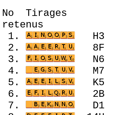
No Tirages 
retenus
1.
H3
2.
8F
3.
N6
4.
M7
5.
K5
6.
2B
7.
D1