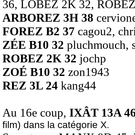
36, LOBEZ 2K 32, ROBEZ
ARBOREZ 3H 38
cervion
FOREZ B2 37
cagou2, chri
ZÉE B10 32
pluchmouch, 
ROBEZ 2K 32
jochp
ZOÉ B10 32
zon1943
REZ 3L 24
kang44
Au 16e coup,
IXÂT 13A 4
film) dans la catégorie X.