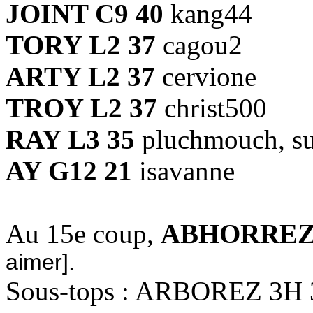
JOINT C9 40
kang44
TORY L2 37
cagou2
ARTY L2 37
cervione
TROY L2 37
christ500
RAY L3 35
pluchmouch, su
AY G12 21
isavanne
Au 15e coup,
ABHORREZ 
aimer].
Sous-tops : ARBOREZ 3H