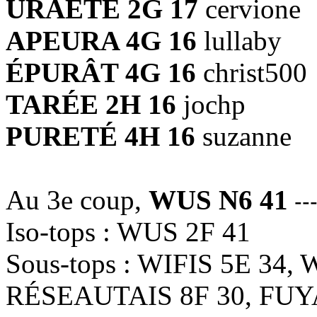
URAÈTE 2G 17
cervione
APEURA 4G 16
lullaby
ÉPURÂT 4G 16
christ500
TARÉE 2H 16
jochp
PURETÉ 4H 16
suzanne
Au 3e coup,
WUS N6 41
--
Iso-tops : WUS 2F 41
Sous-tops : WIFIS 5E 34, 
RÉSEAUTAIS 8F 30, FUYA