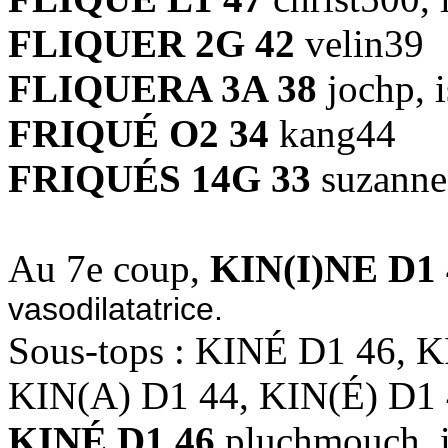
FLIQUER 2G 42
velin39
FLIQUERA 3A 38
jochp, 
FRIQUÉ O2 34
kang44
FRIQUÉS 14G 33
suzanne
Au 7e coup,
KIN(I)NE D1 
vasodilatatrice.
Sous-tops : KINÉ D1 46, K
KIN(A) D1 44, KIN(É) D1
KINÉ D1 46
pluchmouch, i