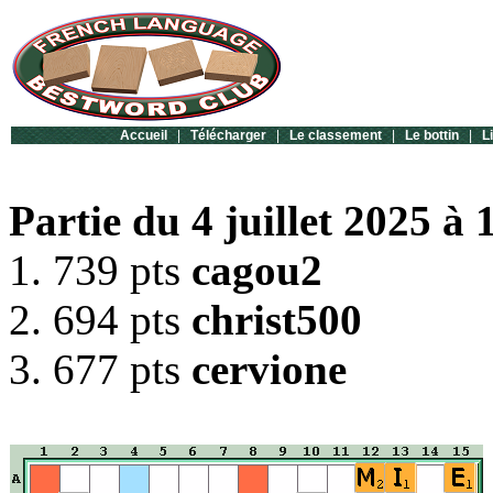
Accueil
|
Télécharger
|
Le classement
|
Le bottin
|
L
Partie du 4 juillet 2025 à 
1. 739 pts
cagou2
2. 694 pts
christ500
3. 677 pts
cervione