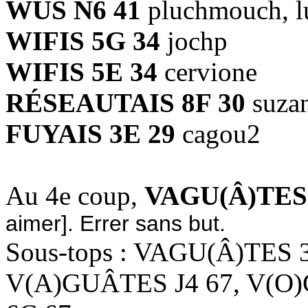
WUS N6 41
pluchmouch, l
WIFIS 5G 34
jochp
WIFIS 5E 34
cervione
RÉSEAUTAIS 8F 30
suzan
FUYAIS 3E 29
cagou2
Au 4e coup,
VAGU(Â)TES
aimer]. Errer sans but.
Sous-tops : VAGU(Â)TES 
V(A)GUÂTES J4 67, V(O