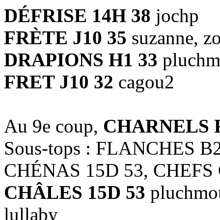
DÉFRISE 14H 38
jochp
FRÈTE J10 35
suzanne, z
DRAPIONS H1 33
pluchm
FRET J10 32
cagou2
Au 9e coup,
CHARNELS F
Sous-tops : FLANCHES B
CHÉNAS 15D 53, CHEFS 
CHÂLES 15D 53
pluchmou
lullaby