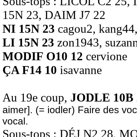
Sous-tops : LICOL C2 25, 
15N 23, DAIM J7 22
NI 15N 23
cagou2, kang44,
LI 15N 23
zon1943, suzan
MODIF O10 12
cervione
ÇA F14 10
isavanne
Au 19e coup,
JODLE 10B 
aimer]. (= iodler) Faire des vo
vocal.
Sous-tops : DÉJ N2 28, 