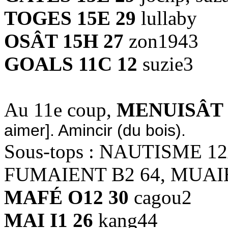
TOGES 15E 29
lullaby
OSÂT 15H 27
zon1943
GOALS 11C 12
suzie3
Au 11e coup,
MENUISÂT 
aimer]. Amincir (du bois).
Sous-tops : NAUTISME 1
FUMAIENT B2 64, MUAIE
MAFÉ O12 30
cagou2
MAI I1 26
kang44