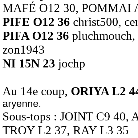
MAFÉ O12 30, POMMAI A
PIFE O12 36
christ500, ce
PIFA O12 36
pluchmouch, c
zon1943
NI 15N 23
jochp
Au 14e coup,
ORIYA L2 4
aryenne.
Sous-tops : JOINT C9 40,
TROY L2 37, RAY L3 35