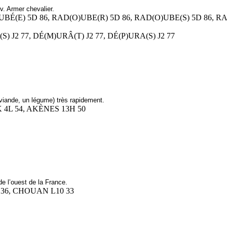
v. Armer chevalier.
O)UBÉ(E) 5D 86, RAD(O)UBE(R) 5D 86, RAD(O)UBE(S) 5D 86, 
(S) J2 77, DÉ(M)URÂ(T) J2 77, DÉ(P)URA(S) J2 77
viande, un légume) très rapidement.
K 4L 54, AKÈNES 13H 50
de l’ouest de la France.
E 36, CHOUAN L10 33