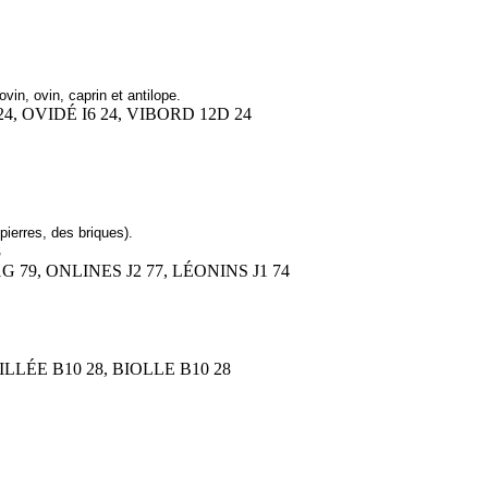
n, ovin, caprin et antilope.
24, OVIDÉ I6 24, VIBORD 12D 24
pierres, des briques).
8
G 79, ONLINES J2 77, LÉONINS J1 74
BILLÉE B10 28, BIOLLE B10 28