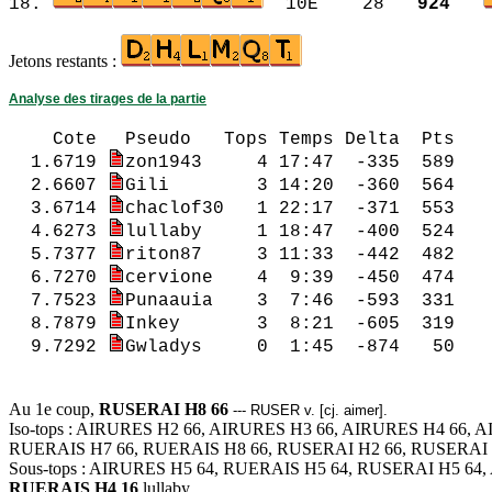
18.
10E 28
924
Jetons restants :
Analyse des tirages de la partie
Cote
Pseudo Tops Temps Del
1.6719
zon1943 4 17:47 -335 589 
2.6607
Gili 3 14:20 -360 564 2.
3.6714
chaclof30 1 22:17 -371 553
4.6273
lullaby 1 18:47 -400 524
5.7377
riton87 3 11:33 -442 482
6.7270
cervione 4 9:39 -45
7.7523
Punaauia 3 7:46 -593 331 
8.7879
Inkey 3 8:21 -605 319 
9.7292
Gwladys 0 1:45 -874 50 3.
4.6273 lullaby 1
Au 1e coup,
RUSERAI H8 66
--- RUSER v. [cj. aimer].
Iso-tops : AIRURES H2 66, AIRURES H3 66, AIRURES H4 66,
RUERAIS H7 66, RUERAIS H8 66, RUSERAI H2 66, RUSERAI 
Sous-tops : AIRURES H5 64, RUERAIS H5 64, RUSERAI H5 64
RUERAIS H4 16
lullaby