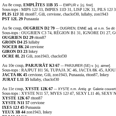
Au 8e coup,
EMPLÎTES 11B 35
--- EMPLIR v. [cj. finir].
Sous-tops : MIPS 12J 33, IMPIES 11D 31, LISP 12K 31, PILS 12J 3
PLIS 12J 31
riton87, Gili, cervione, chaclof30, lullaby, zon1943
PST 12L 29
Punaauia
Au 9e coup,
OUGRIEN D2 79
--- OUGRIEN, ENNE adj. et n.m. Se dit d
Sous-tops : OUGRIEN C3 74, RÉGION B1 31, IGNORE D1 27,
OUGRIEN D2 29
riton87
GROIN D4 25
lullaby
NOCER 8K 24
cervione
GIRON D3 23
Inkey
OCRE 8L 21
Gili, zon1943, chaclof30
Au 10e coup,
PARJURÂT K3 67
--- PARJURER (SE) v. [cj. aimer].
Sous-tops : RAJPUT H1 56, TUPAJA 3C 46, JACTA 8K 45, AJOU
JACTA 8K 45
cervione, Gili, zon1943, Punaauia, riton87, Inkey
JURAT L11 35
lullaby, chaclof30
Au 11e coup,
XYSTE 12K 67
--- XYSTE n.m.
Antiq. gr.
Galerie couver
Sous-tops : XYSTE N11 57, MYES 12J 47, SEXY L11 46, SEXY N
XYSTE 12K 67
riton87
XYSTE N11 57
cervione
IXES 12J 45
Punaauia
YEUX 3B 44
zon1943, Inkey