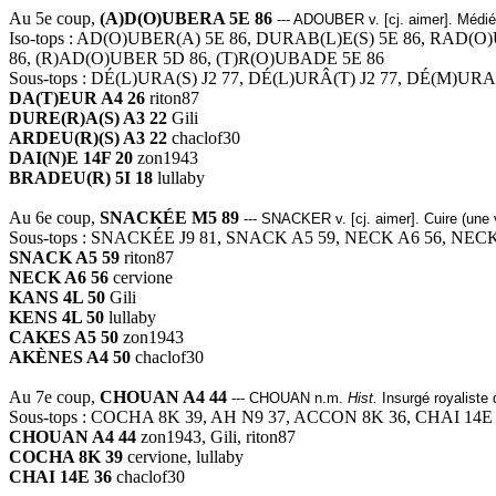
Au 5e coup,
(A)D(O)UBERA 5E 86
--- ADOUBER v. [cj. aimer]. Médié
Iso-tops : AD(O)UBER(A) 5E 86, DURAB(L)E(S) 5E 86, RAD(
86, (R)AD(O)UBER 5D 86, (T)R(O)UBADE 5E 86
Sous-tops : DÉ(L)URA(S) J2 77, DÉ(L)URÂ(T) J2 77, DÉ(M)URA
DA(T)EUR A4 26
riton87
DURE(R)A(S) A3 22
Gili
ARDEU(R)(S) A3 22
chaclof30
DAI(N)E 14F 20
zon1943
BRADEU(R) 5I 18
lullaby
Au 6e coup,
SNACKÉE M5 89
--- SNACKER v. [cj. aimer]. Cuire (une 
Sous-tops : SNACKÉE J9 81, SNACK A5 59, NECK A6 56, NEC
SNACK A5 59
riton87
NECK A6 56
cervione
KANS 4L 50
Gili
KENS 4L 50
lullaby
CAKES A5 50
zon1943
AKÈNES A4 50
chaclof30
Au 7e coup,
CHOUAN A4 44
--- CHOUAN n.m.
Hist.
Insurgé royaliste 
Sous-tops : COCHA 8K 39, AH N9 37, ACCON 8K 36, CHAI 14
CHOUAN A4 44
zon1943, Gili, riton87
COCHA 8K 39
cervione, lullaby
CHAI 14E 36
chaclof30