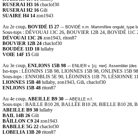
RUSERAI H3 16
chaclof30
RUSERAI H2 16
Gili
SUAIRE H4 14
zon1943
Au 2e coup,
BOVIDÉ I5 27
--- BOVIDÉ n.m. Mammifère ongulé, type bovi
Sous-tops : DÉVOUAI 13C 26, BOUVIER 12B 24, BOVIDÉ 11C 
DÉVOUAI 13C 26
zon1943, riton87
BOUVIER 12B 24
chaclof30
BOUDÉE 11D 18
lullaby
VOIE 14F 15
Gili
Au 3e coup,
ENLIONS 15B 98
--- ENLIER v. [cj. nier]. Assembler (des 
Iso-tops : LÉONINS 15B 98, LIONNES 15B 98, ONLINES 15B 9
Sous-tops : ENNOBLIS 5E 90, LÉONINES 11B 79, LÉSIONNE 11
LIONNES 15B 48
lullaby, zon1943, Gili, chaclof30
ENLIONS 15B 48
riton87
Au 4e coup,
ABEILLE B9 30
--- ABEILLE n.f.
Sous-tops : BAILLE B10 28, BALLÉE B10 28, BIELLE B10 28, 
ABEILLE B9 30
lullaby
BAIL 14B 26
Gili
BÂILLON C9 24
zon1943
BABILLE 5G 22
chaclof30
LOBELIA 13B 20
riton87