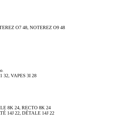
OTEREZ O7 48, NOTEREZ O9 48
go.
 32, VAPES 3I 28
CLE 8K 24, RECTO 8K 24
ATÉ 14J 22, DÉTALE 14J 22