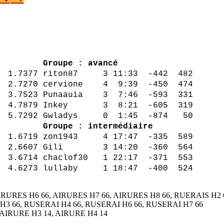
ta Pts
Groupe : avancé
1.7377 riton87 3 11:33 -442 482
7270 cervione 4 9:39 -450 474
 3.7523 Punaauia 3 7:46 -593 331
 4.7879 Inkey 3 8:21 -605 319
 5.7292 Gwladys 0 1:45 -874 50
0 474
Groupe : intermédiaire
1.6719 zon1943 4 17:47 -335 589
2.6607 Gili 3 14:20 -360 564
6714 chaclof30 1 22:17 -371 553
 18:47 -400 524
 AIRURES H6 66, AIRURES H7 66, AIRURES H8 66, RUERAIS H2
H3 66, RUSERAI H4 66, RUSERAI H6 66, RUSERAI H7 66
, AIRURE H3 14, AIRURE H4 14