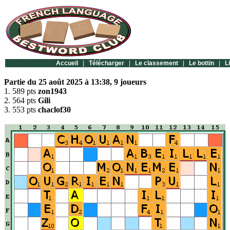
Accueil
|
Télécharger
|
Le classement
|
Le bottin
|
L
Partie du 25 août 2025 à 13:38, 9 joueurs
1. 589 pts
zon1943
2. 564 pts
Gili
3. 553 pts
chaclof30