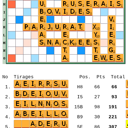
No Tirages Pos. Pts Total Mot
1.
H8 66
66
2.
I5 27
93
3.
15B 98
191
4.
B9 30
221
5.
5E 86
307