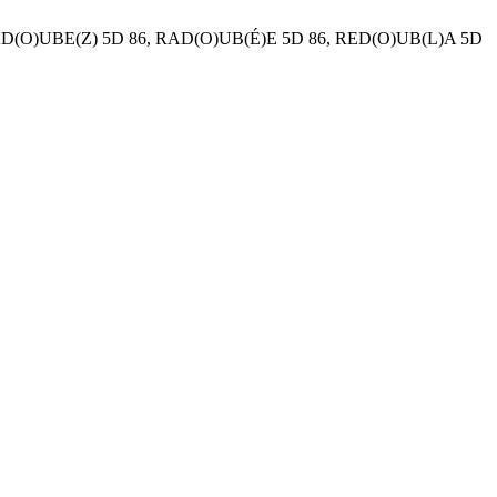
RAD(O)UBE(Z) 5D 86, RAD(O)UB(É)E 5D 86, RED(O)UB(L)A 5D