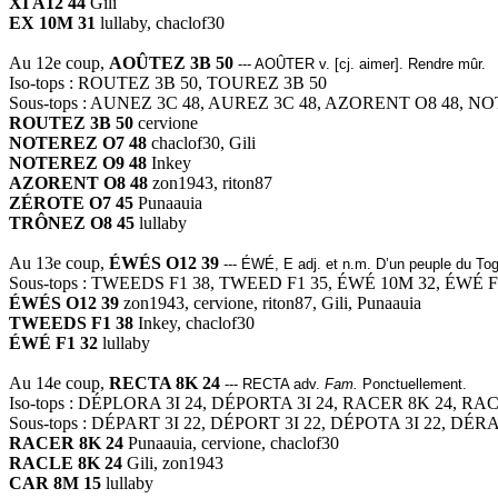
XI A12 44
Gili
EX 10M 31
lullaby, chaclof30
Au 12e coup,
AOÛTEZ 3B 50
--- AOÛTER v. [cj. aimer]. Rendre mûr.
Iso-tops : ROUTEZ 3B 50, TOUREZ 3B 50
Sous-tops : AUNEZ 3C 48, AUREZ 3C 48, AZORENT O8 48, N
ROUTEZ 3B 50
cervione
NOTEREZ O7 48
chaclof30, Gili
NOTEREZ O9 48
Inkey
AZORENT O8 48
zon1943, riton87
ZÉROTE O7 45
Punaauia
TRÔNEZ O8 45
lullaby
Au 13e coup,
ÉWÉS O12 39
--- ÉWÉ, E adj. et n.m. D’un peuple du To
Sous-tops : TWEEDS F1 38, TWEED F1 35, ÉWÉ 10M 32, ÉWÉ F1
ÉWÉS O12 39
zon1943, cervione, riton87, Gili, Punaauia
TWEEDS F1 38
Inkey, chaclof30
ÉWÉ F1 32
lullaby
Au 14e coup,
RECTA 8K 24
--- RECTA adv.
Fam.
Ponctuellement.
Iso-tops : DÉPLORA 3I 24, DÉPORTA 3I 24, RACER 8K 24, RA
Sous-tops : DÉPART 3I 22, DÉPORT 3I 22, DÉPOTA 3I 22, DÉR
RACER 8K 24
Punaauia, cervione, chaclof30
RACLE 8K 24
Gili, zon1943
CAR 8M 15
lullaby