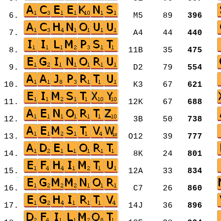
6.
M5 89
396
7.
A4 44
440
8.
11B 35
475
9.
D2 79
554
10.
K3 67
621
11.
12K 67
688
12.
3B 50
738
13.
O12 39
777
14.
8K 24
801
15.
12A 33
834
16.
C7 26
860
17.
14J 36
896