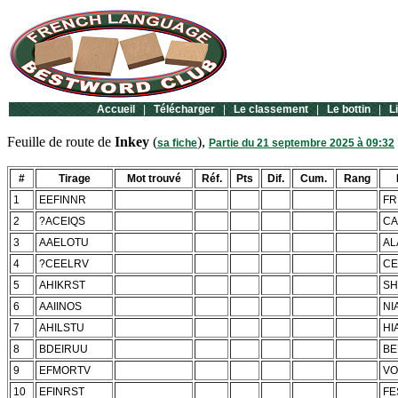
Accueil
|
Télécharger
|
Le classement
|
Le bottin
|
L
Feuille de route de
Inkey
(
),
sa fiche
Partie du 21 septembre 2025 à 09:32
#
Tirage
Mot trouvé
Réf.
Pts
Dif.
Cum.
Rang
1
EEFINNR
FR
2
?ACEIQS
CA
3
AAELOTU
AL
4
?CEELRV
CE
5
AHIKRST
SH
6
AAIINOS
NI
7
AHILSTU
HI
8
BDEIRUU
BE
9
EFMORTV
V
10
EFINRST
FE