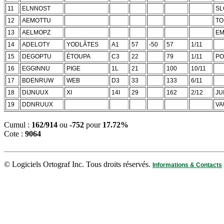
11
ELNNOST
SL
12
AEMOTTU
TO
13
AELMOPZ
EM
14
ADELOTY
YODLÂTES
A1
57
-50
57
1/11
15
DEGOPTU
ÉTOUPA
C3
22
79
1/11
PO
16
EGGINNU
PIGE
1L
21
100
10/11
17
BDENRUW
WEB
D3
33
133
6/11
18
DIJNUUX
XI
14I
29
162
2/12
JU
19
DDNRUUX
VA
Cumul :
162/914
ou
-752
pour
17.72%
Cote :
9064
© Logiciels Ortograf Inc. Tous droits réservés.
Informations & Contacts