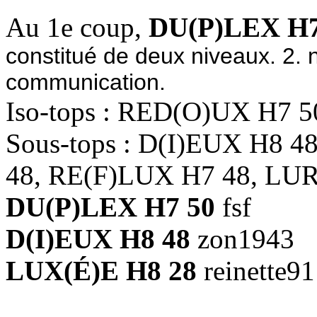
Au 1e coup,
DU(P)LEX H7
constitué de deux niveaux. 2. n
communication.
Iso-tops : RED(O)UX H7 5
Sous-tops : D(I)EUX H8 
48, RE(F)LUX H7 48, LUR
DU(P)LEX H7 50
fsf
D(I)EUX H8 48
zon1943
LUX(É)E H8 28
reinette91