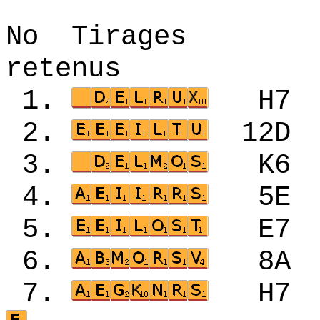
No Tirages 
retenus
1.
H7
2.
12
3.
K6
4.
5E
5.
E7
6.
8A
7.
H7