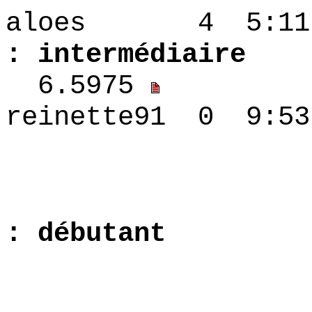
aloes 4 5
: intermédiaire
6.5975
reinette91 0 9:
2.6626 
: débutant
1.5975 