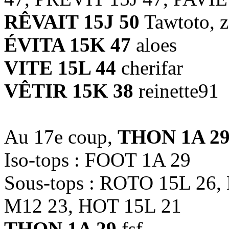
RÊVAIT 15J 50
Tawtoto, z
ÉVITA 15K 47
aloes
VITE 15L 44
cherifar
VÊTIR 15K 38
reinette91
Au 17e coup,
THON 1A 2
Iso-tops : FOOT 1A 29
Sous-tops : ROTO 15L 26
M12 23, HOT 15L 21
THON 1A 29
fsf