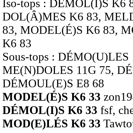
Iso-tops : DÉMOL(I)S K6
DOL(Â)MES K6 83, MELD
83, MODEL(É)S K6 83, 
K6 83
Sous-tops : DÉMO(U)LES 
ME(N)DOLES 11G 75, DÉ
DÉMOUL(E)S E8 68
MODEL(É)S K6 33
zon19
DÉMOL(I)S K6 33
fsf, che
MOD(E)LÉS K6 33
Tawtot