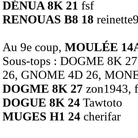
DÉNUA 8K 21
fsf
RENOUAS B8 18
reinette
Au 9e coup,
MOULÉE 14A
Sous-tops : DOGME 8K 
26, GNOME 4D 26, MONE
DOGME 8K 27
zon1943, f
DOGUE 8K 24
Tawtoto
MUGES H1 24
cherifar