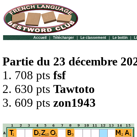
Accueil
|
Télécharger
|
Le classement
|
Le bottin
|
L
Partie du 23 décembre 202
1. 708 pts
fsf
2. 630 pts
Tawtoto
3. 609 pts
zon1943