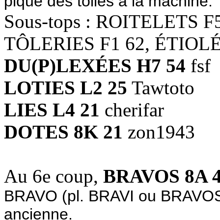
pique des toiles à la machine.
Sous-tops : ROITELETS F
TÔLERIES F1 62, ÉTIOLÉ
DU(P)LEXÉES H7 54
fsf
LOTIES L2 25
Tawtoto
LIES L4 21
cherifar
DOTES 8K 21
zon1943
Au 6e coup,
BRAVOS 8A 
BRAVO (pl. BRAVI ou BRAVOS) 
ancienne.