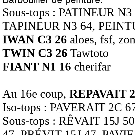
Sous-tops : PATINEUR N3
TAPINEUR N3 64, PEINTU
IWAN C3 26
aloes, fsf, z
TWIN C3 26
Tawtoto
FIANT N1 16
cherifar
Au 16e coup,
REPAVAIT 2
Iso-tops : PAVERAIT 2C 6
Sous-tops : RÊVAIT 15J 5
47, PRÉVIT 15J 47, PAVIE