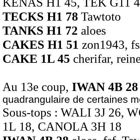
KENAS H1 45, TEK G11 4
TECKS H1 78
Tawtoto
TANKS H1 72
aloes
CAKES H1 51
zon1943, fs
CAKE 1L 45
cherifar, rein
Au 13e coup,
IWAN 4B 28
quadrangulaire de certaines 
Sous-tops : WALI 3J 26,
1L 18, CANOLA 3H 18