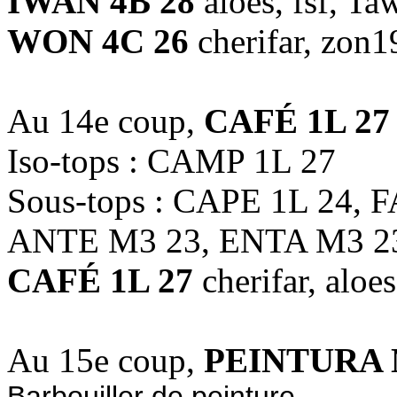
IWAN 4B 28
aloes, fsf, Ta
WON 4C 26
cherifar, zon
Au 14e coup,
CAFÉ 1L 27
Iso-tops : CAMP 1L 27
Sous-tops : CAPE 1L 24,
ANTE M3 23, ENTA M3 2
CAFÉ 1L 27
cherifar, aloe
Au 15e coup,
PEINTURA 
Barbouiller de peinture.