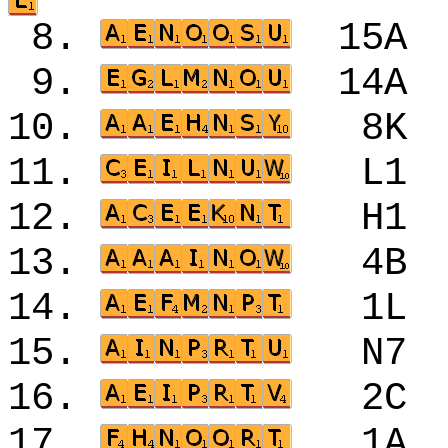
8.
15
9.
14
10.
8K
11.
L1
12.
H1
13.
4B
14.
1L
15.
N7
16.
2C
17.
1A