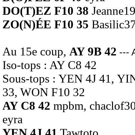
DO(T)EZ F10 38
Jeanne1
ZO(N)ÉE F10 35
Basilic3
Au 15e coup,
AY 9B 42
--- 
Iso-tops : AY C8 42
Sous-tops : YEN 4J 41, YI
33, WON F10 32
AY C8 42
mpbm, chaclof30,
eyra
YEN 4J 41
Tawtoto