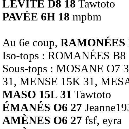
LÉVITE D8 18
Tawtoto
PAVÉE 6H 18
mpbm
Au 6e coup,
RAMONÉES B
Iso-tops : ROMANÉES B8
Sous-tops : MOSANE O7 
31, MENSE 15K 31, MESA
MASO 15L 31
Tawtoto
ÉMANÉS O6 27
Jeanne19
AMÈNES O6 27
fsf, eyra