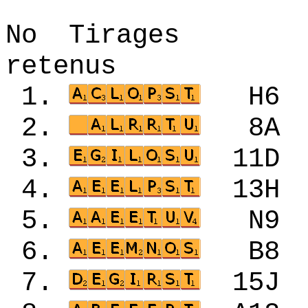
No Tirages 
retenus
1.
H6
2.
8A
3.
11
4.
13
5.
N9
6.
B8
7.
15