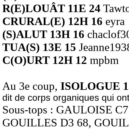
R(E)LOUÂT 11E 24
Tawto
CRURAL(E) 12H 16
eyra
(S)ALUT 13H 16
chaclof3
TUA(S) 13E 15
Jeanne193
C(O)URT 12H 12
mpbm
Au 3e coup,
ISOLOGUE 1
dit de corps organiques qui ont
Sous-tops : GAULOISE C7
GOUILLES D3 68, GOUIL