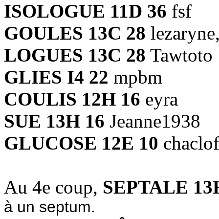
ISOLOGUE 11D 36
fsf
GOULES 13C 28
lezaryne
LOGUES 13C 28
Tawtoto
GLIES I4 22
mpbm
COULIS 12H 16
eyra
SUE 13H 16
Jeanne1938
GLUCOSE 12E 10
chaclo
Au 4e coup,
SEPTALE 13
à un septum.