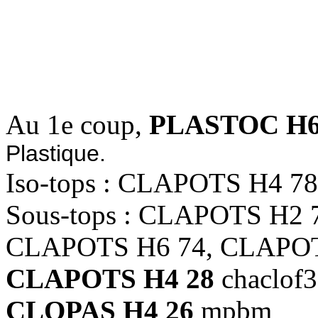
1.5023 
2.5752 
Au 1e coup,
PLASTOC H6
Plastique.
Iso-tops : CLAPOTS H4 7
Sous-tops : CLAPOTS H2 
CLAPOTS H6 74, CLAPOT
CLAPOTS H4 28
chaclof30
CLOPAS H4 26
mpbm