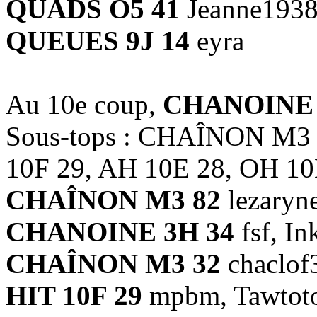
QUADS O5 41
Jeanne193
QUEUES 9J 14
eyra
Au 10e coup,
CHANOINE 
Sous-tops : CHAÎNON M3
10F 29, AH 10E 28, OH 10
CHAÎNON M3 82
lezaryn
CHANOINE 3H 34
fsf, In
CHAÎNON M3 32
chaclof
HIT 10F 29
mpbm, Tawtot