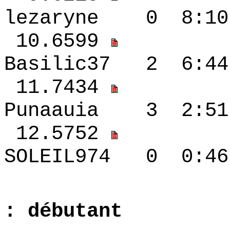
lezaryne 0 8:10
10.6599
Basilic37 2 6:
11.7434
Punaauia 3 2:5
12.5752
SOLEIL974 0 0:4
: débutant