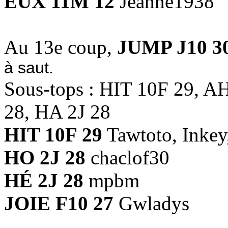
EUX 11M 12
Jeanne1938
Au 13e coup,
JUMP J10 3
à saut.
Sous-tops : HIT 10F 29, 
28, HA 2J 28
HIT 10F 29
Tawtoto, Inkey,
HO 2J 28
chaclof30
HÉ 2J 28
mpbm
JOIE F10 27
Gwladys