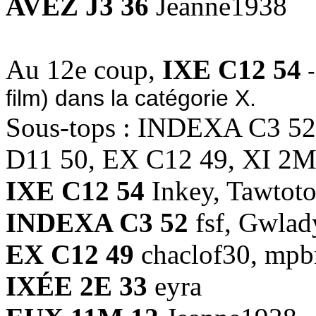
AVEZ J3 36
Jeanne1938
Au 12e coup,
IXE C12 54
-
film) dans la catégorie X.
Sous-tops : INDEXA C3 
D11 50, EX C12 49, XI 2M
IXE C12 54
Inkey, Tawtot
INDEXA C3 52
fsf, Gwlad
EX C12 49
chaclof30, mp
IXÉE 2E 33
eyra