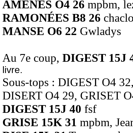
AMÈNES O4 26
mpbm, le
RAMONÉES B8 26
chacl
MANSE O6 22
Gwladys
Au 7e coup,
DIGEST 15J 
livre.
Sous-tops : DIGEST O4 32
DISERT O4 29, GRISET O
DIGEST 15J 40
fsf
GRISE 15K 31
mpbm, Jean