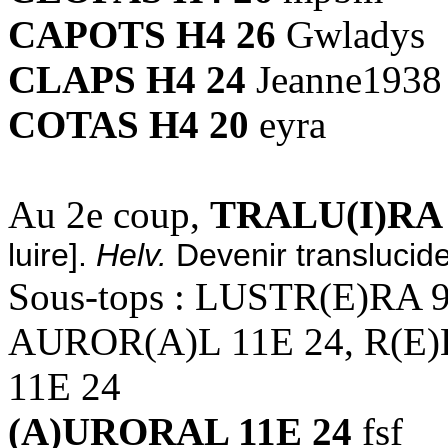
CAPOTS H4 26
Gwladys
CLAPS H4 24
Jeanne1938
COTAS H4 20
eyra
Au 2e coup,
TRALU(I)RA 
luire].
Helv.
Devenir translucide,
Sous-tops : LUSTR(E)RA 
AUROR(A)L 11E 24, R(E
11E 24
(A)URORAL 11E 24
fsf