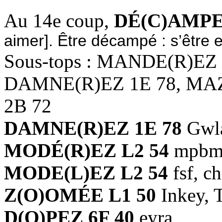
Au 14e coup,
DÉ(C)AMPE
aimer]. Être décampé : s’être e
Sous-tops : MANDE(R)EZ
DAMNE(R)EZ 1E 78, MAZ
2B 72
DAMNE(R)EZ 1E 78
Gwl
MODÉ(R)EZ L2 54
mpb
MODE(L)EZ L2 54
fsf, c
Z(O)OMÉE L1 50
Inkey, 
D(O)PEZ 6F 40
eyra