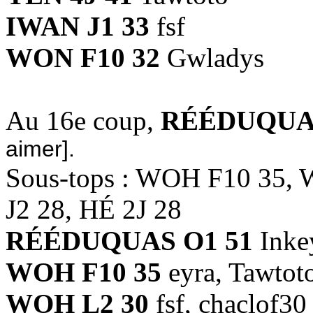
IWAN J1 33
fsf
WON F10 32
Gwladys
Au 16e coup,
RÉÉDUQUAS
aimer].
Sous-tops : WOH F10 35,
J2 28, HÉ 2J 28
RÉÉDUQUAS O1 51
Inke
WOH F10 35
eyra, Tawtot
WOH L2 30
fsf, chaclof30