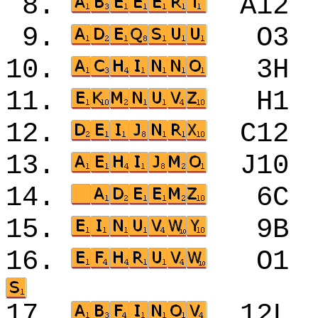
8.
A1
9.
O3
10.
3H
11.
H1
12.
C1
13.
J1
14.
6C
15.
9B
16.
O1
17.
12L