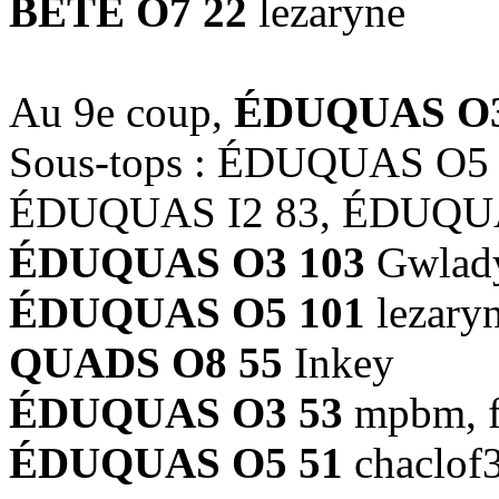
BÊTE O7 22
lezaryne
Au 9e coup,
ÉDUQUAS O3
Sous-tops : ÉDUQUAS O5
ÉDUQUAS I2 83, ÉDUQU
ÉDUQUAS O3 103
Gwlad
ÉDUQUAS O5 101
lezary
QUADS O8 55
Inkey
ÉDUQUAS O3 53
mpbm, f
ÉDUQUAS O5 51
chaclof