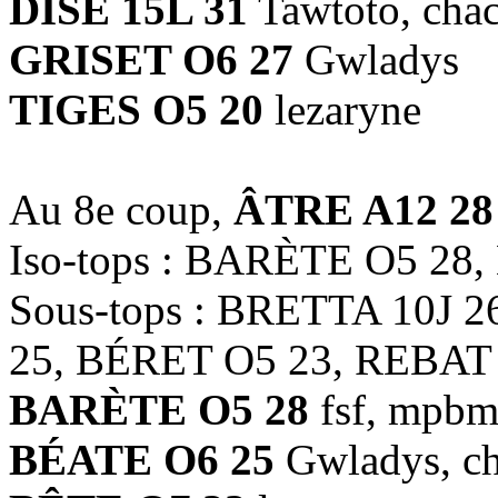
DISE 15L 31
Tawtoto, cha
GRISET O6 27
Gwladys
TIGES O5 20
lezaryne
Au 8e coup,
ÂTRE A12 28
Iso-tops : BARÈTE O5 28
Sous-tops : BRETTA 10J 
25, BÉRET O5 23, REBAT
BARÈTE O5 28
fsf, mpbm
BÉATE O6 25
Gwladys, ch