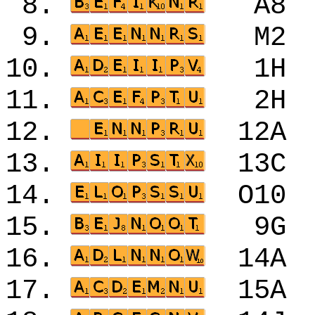
8.
A8
9.
M2
10.
1H
11.
2H
12.
12
13.
13
14.
O1
15.
9G
16.
14
17.
15