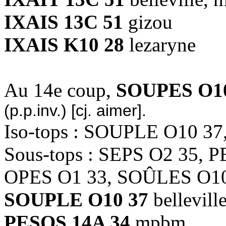
IXAIS 13C 51
gizou
IXAIS K10 28
lezaryne
Au 14e coup,
SOUPES O10
(p.p.inv.) [cj. aimer].
Iso-tops : SOUPLE O10 3
Sous-tops : SEPS O2 35, 
OPES O1 33, SOÛLES O10
SOUPLE O10 37
bellevill
PESOS 14A 34
mpbm