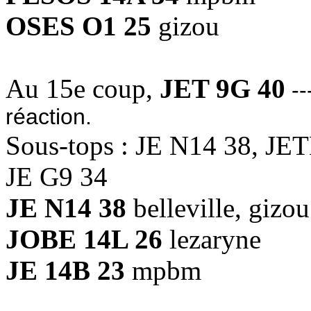
OSES O1 25
gizou
Au 15e coup,
JET 9G 40
--
réaction.
Sous-tops : JE N14 38, JE
JE G9 34
JE N14 38
belleville, gizou
JOBE 14L 26
lezaryne
JE 14B 23
mpbm