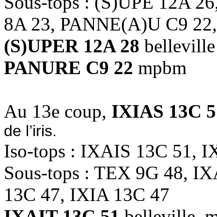
Sous-tops : (S)UPE 12A 2
8A 23, PANNE(A)U C9 22
(S)UPER 12A 28
belleville
PANURE C9 22
mpbm
Au 13e coup,
IXIAS 13C 5
de l’iris.
Iso-tops : IXAIS 13C 51, 
Sous-tops : TEX 9G 48, I
13C 47, IXIA 13C 47
IXAIT 13C 51
belleville,