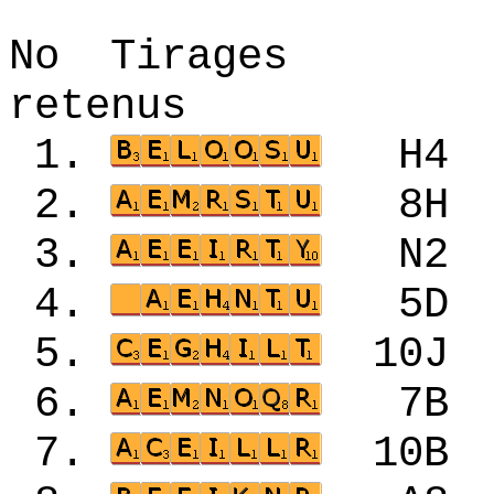
No Tirages 
retenus
1.
H4
2.
8H
3.
N2
4.
5D
5.
10
6.
7B
7.
10