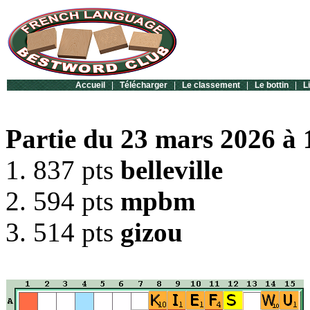
Accueil
|
Télécharger
|
Le classement
|
Le bottin
|
L
Partie du 23 mars 2026 à 
1. 837 pts
belleville
2. 594 pts
mpbm
3. 514 pts
gizou