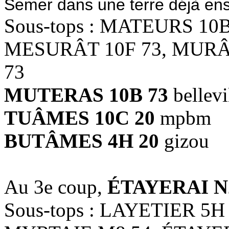
Semer dans une terre déjà e
Sous-tops : MATEURS 10
MESURÂT 10F 73, MURÂ
73
MUTERAS 10B 73
bellevi
TUÂMES 10C 20
mpbm
BUTÂMES 4H 20
gizou
Au 3e coup,
ÉTAYERAI N
Sous-tops : LAYETIER 5H