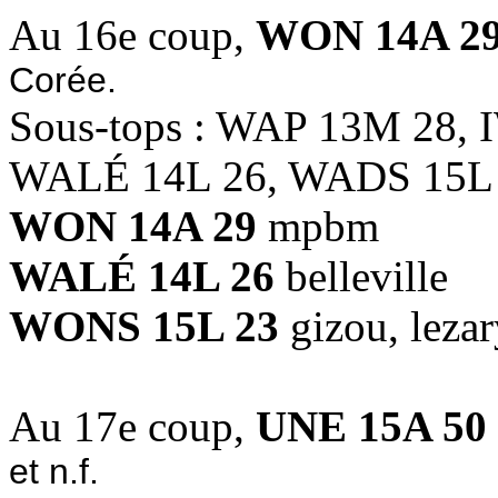
Au 16e coup,
WON 14A 2
Corée.
Sous-tops : WAP 13M 28,
WALÉ 14L 26, WADS 15L
WON 14A 29
mpbm
WALÉ 14L 26
belleville
WONS 15L 23
gizou, leza
Au 17e coup,
UNE 15A 50
et n.f.