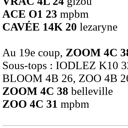
VRAC 4L 24
gizou
ACE O1 23
mpbm
CAVÉE 14K 20
lezaryne
Au 19e coup,
ZOOM 4C 3
Sous-tops : IODLEZ K10 3
BLOOM 4B 26, ZOO 4B 2
ZOOM 4C 38
belleville
ZOO 4C 31
mpbm