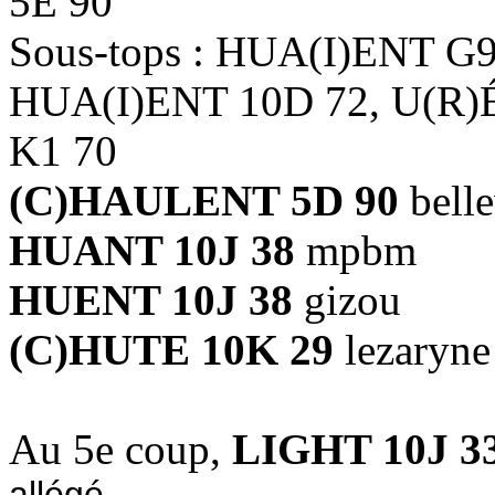
5E 90
Sous-tops : HUA(I)ENT G
HUA(I)ENT 10D 72, U(R
K1 70
(C)HAULENT 5D 90
belle
HUANT 10J 38
mpbm
HUENT 10J 38
gizou
(C)HUTE 10K 29
lezaryne
Au 5e coup,
LIGHT 10J 3
allégé.