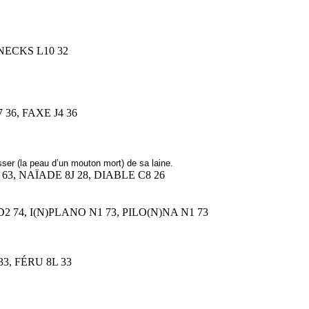
, NECKS L10 32
 36, FAXE J4 36
ser (la peau d’un mouton mort) de sa laine.
63, NAÏADE 8J 28, DIABLE C8 26
 D2 74, I(N)PLANO N1 73, PILO(N)NA N1 73
33, FÉRU 8L 33