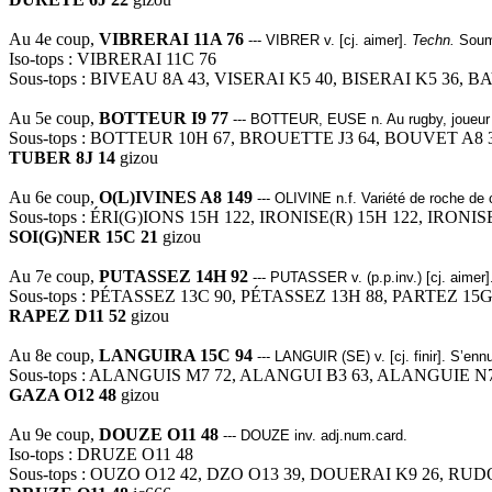
Au 4e coup,
VIBRERAI 11A 76
--- VIBRER v. [cj. aimer].
Techn.
Soume
Iso-tops : VIBRERAI 11C 76
Sous-tops : BIVEAU 8A 43, VISERAI K5 40, BISERAI K5 36, B
Au 5e coup,
BOTTEUR I9 77
--- BOTTEUR, EUSE n. Au rugby, joueur qu
Sous-tops : BOTTEUR 10H 67, BROUETTE J3 64, BOUVET A8 
TUBER 8J 14
gizou
Au 6e coup,
O(L)IVINES A8 149
--- OLIVINE n.f. Variété de roche de c
Sous-tops : ÉRI(G)IONS 15H 122, IRONISE(R) 15H 122, IRONIS
SOI(G)NER 15C 21
gizou
Au 7e coup,
PUTASSEZ 14H 92
--- PUTASSER v. (p.p.inv.) [cj. aimer
Sous-tops : PÉTASSEZ 13C 90, PÉTASSEZ 13H 88, PARTEZ 15
RAPEZ D11 52
gizou
Au 8e coup,
LANGUIRA 15C 94
--- LANGUIR (SE) v. [cj. finir]. S’enn
Sous-tops : ALANGUIS M7 72, ALANGUI B3 63, ALANGUIE N7
GAZA O12 48
gizou
Au 9e coup,
DOUZE O11 48
--- DOUZE inv. adj.num.card.
Iso-tops : DRUZE O11 48
Sous-tops : OUZO O12 42, DZO O13 39, DOUERAI K9 26, RU