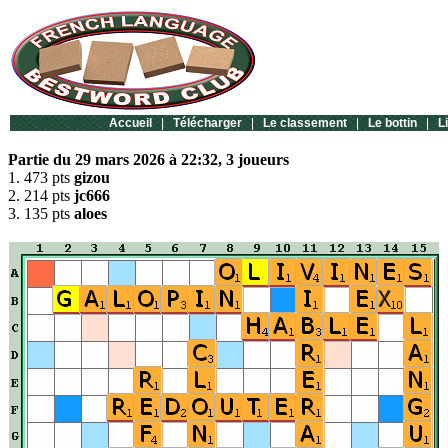
Accueil
|
Télécharger
|
Le classement
|
Le bottin
|
L
Partie du 29 mars 2026 à 22:32, 3 joueurs
1. 473 pts
gizou
2. 214 pts
jc666
3. 135 pts
aloes