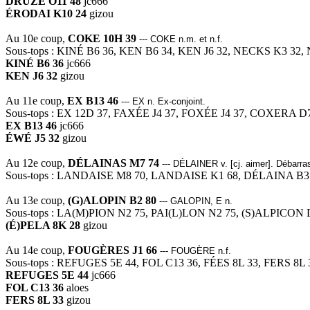
DRUZE O11 48
jc666
ÉRODAI K10 24
gizou
Au 10e coup,
COKE 10H 39
--- COKE n.m. et n.f.
Sous-tops : KINÉ B6 36, KEN B6 34, KEN J6 32, NECKS K3 32
KINÉ B6 36
jc666
KEN J6 32
gizou
Au 11e coup,
EX B13 46
--- EX n. Ex-conjoint.
Sous-tops : EX 12D 37, FAXÉE J4 37, FOXÉE J4 37, COXERA D7
EX B13 46
jc666
ÉWÉ J5 32
gizou
Au 12e coup,
DÉLAINAS M7 74
--- DÉLAINER v. [cj. aimer]. Débarras
Sous-tops : LANDAISE M8 70, LANDAISE K1 68, DÉLAINA B3 
Au 13e coup,
(G)ALOPIN B2 80
--- GALOPIN, E n.
Sous-tops : LA(M)PION N2 75, PAI(L)LON N2 75, (S)ALPICON
(É)PELA 8K 28
gizou
Au 14e coup,
FOUGÈRES J1 66
--- FOUGÈRE n.f.
Sous-tops : REFUGES 5E 44, FOL C13 36, FÉES 8L 33, FERS 8L 
REFUGES 5E 44
jc666
FOL C13 36
aloes
FERS 8L 33
gizou