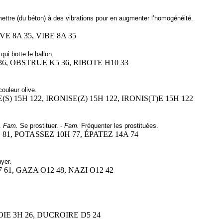
ttre (du béton) à des vibrations pour en augmenter l’homogénéité.
AVE 8A 35, VIBE 8A 35
i botte le ballon.
36, OBSTRUE K5 36, RIBOTE H10 33
ouleur olive.
E(S) 15H 122, IRONISE(Z) 15H 122, IRONIS(T)E 15H 122
].
Fam.
Se prostituer. -
Fam.
Fréquenter les prostituées.
G 81, POTASSEZ 10H 77, ÉPATEZ 14A 74
uyer.
 61, GAZA O12 48, NAZI O12 42
DOIE 3H 26, DUCROIRE D5 24