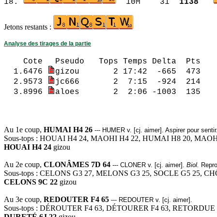
18.
10M 31
1138
Jetons restants :
Analyse des tirages de la partie
Cote
Pseudo Tops Temps Del
1.6476
gizou 2 17:42 -665 473 
2.9573
jc666 2 7:15 -92
3.8996
aloes 2 2:06 -1003 135 
1.6476 gizou 2
Au 1e coup,
HUMAI H4 26
--- HUMER v. [cj. aimer]. Aspirer pour sentir
Sous-tops : HOUAI H4 24, MAOHI H4 22, HUMAI H8 20, MAOH
HOUAI H4 24
gizou
Au 2e coup,
CLONÂMES 7D 64
--- CLONER v. [cj. aimer].
Biol.
Reprod
Sous-tops : CELONS G3 27, MELONS G3 25, SOCLE G5 25, CH
CELONS 9C 22
gizou
Au 3e coup,
REDOUTER F4 65
--- REDOUTER v. [cj. aimer].
Sous-tops : DÉROUTER F4 63, DÉTOURER F4 63, RETORDUE 
DURETÉ 6J 22
gizou