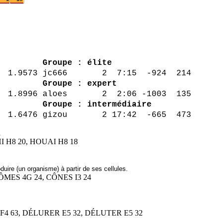
ta Pts
Groupe : élite
1.9573 jc666 2 7:15 -924 214
4 214
Groupe : expert
1.8996 aloes 2 2:06 -1003 135
Groupe : intermédiaire
 17:42 -665 473
.
I H8 20, HOUAI H8 18
uire (un organisme) à partir de ses cellules.
ÔMES 4G 24, CÔNES I3 24
F4 63, DÉLURER E5 32, DÉLUTER E5 32