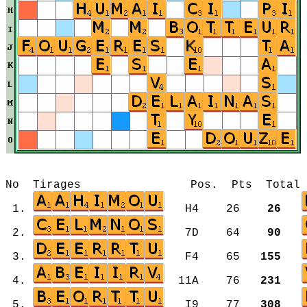
No Tirages Pos. Pts Total Mot
1.
H4 26
26
2.
7D 64
90
3.
F4 65
155
4.
11A 76
231
5.
I9 77
308