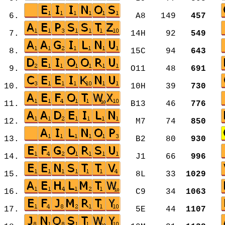
6.
A8 149
457
7.
14H 92
549
8.
15C 94
643
9.
O11 48
691
10.
10H 39
730
11.
B13 46
776
12.
M7 74
850
13.
B2 80
930
14.
J1 66
996
15.
8L 33
1029
16.
C9 34
1063
17.
5E 44
1107