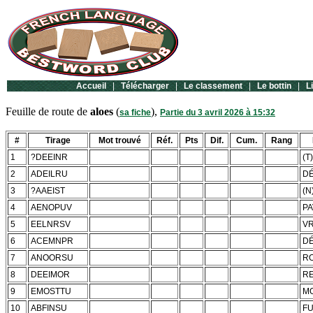
Accueil
|
Télécharger
|
Le classement
|
Le bottin
|
L
Feuille de route de
aloes
(
),
sa fiche
Partie du 3 avril 2026 à 15:32
#
Tirage
Mot trouvé
Réf.
Pts
Dif.
Cum.
Rang
1
?DEEINR
(T
2
ADEILRU
DÉ
3
?AAEIST
(N
4
AENOPUV
PA
5
EELNRSV
VR
6
ACEMNPR
D
7
ANOORSU
R
8
DEEIMOR
R
9
EMOSTTU
M
10
ABFINSU
FU