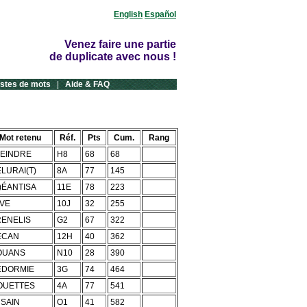
English
Español
Venez faire une partie
de duplicate avec nous !
istes de mots
|
Aide & FAQ
Mot retenu
Réf.
Pts
Cum.
Rang
)EINDRE
H8
68
68
LURAI(T)
8A
77
145
)ÉANTISA
11E
78
223
VE
10J
32
255
ENELIS
G2
67
322
ÉCAN
12H
40
362
OUANS
N10
28
390
EDORMIE
3G
74
464
OUETTES
4A
77
541
SAIN
O1
41
582