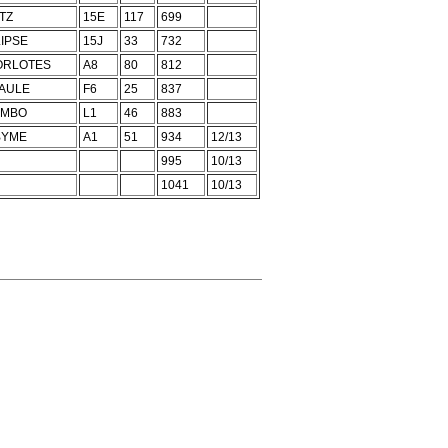
TZ
15E
117
699
IPSE
15J
33
732
ORLOTES
A8
80
812
AULE
F6
25
837
UMBO
L1
46
883
BYME
A1
51
934
12/13
995
10/13
1041
10/13