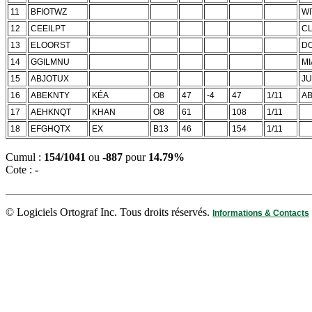
11
BFIOTWZ
WI
12
CEEILPT
CL
13
ELOORST
D
14
GGILMNU
MI
15
ABJOTUX
J
16
ABEKNTY
KÉA
O8
47
-4
47
1/11
A
17
AEHKNQT
KHAN
O8
61
108
1/11
18
EFGHQTX
EX
B13
46
154
1/11
Cumul :
154/1041
ou
-887
pour
14.79%
Cote :
-
© Logiciels Ortograf Inc. Tous droits réservés.
Informations & Contacts