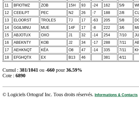
11
BFIOTWZ
ZOB
15H
93
-24
162
5/9
WI
12
CEEILPT
PEC
N2
26
-7
188
2/8
C
13
ELOORST
TROLES
7J
17
-63
205
5/8
D
14
GGILMNU
MUE
14F
17
-8
222
3/6
M
15
ABJOTUX
OXO
J1
32
-14
254
7/10
J
16
ABEKNTY
KOB
J2
34
-17
288
7/11
A
17
AEHKNQT
KÉA
O8
47
-14
335
7/11
K
18
EFGHQTX
EX
B13
46
381
4/11
Cumul :
381/1041
ou
-660
pour
36.59%
Cote :
6890
© Logiciels Ortograf Inc. Tous droits réservés.
Informations & Contacts