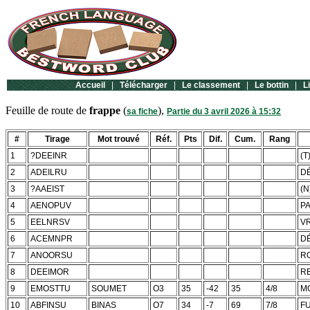
Accueil
|
Télécharger
|
Le classement
|
Le bottin
|
L
Feuille de route de
frappe
(
),
sa fiche
Partie du 3 avril 2026 à 15:32
#
Tirage
Mot trouvé
Réf.
Pts
Dif.
Cum.
Rang
1
?DEEINR
(T
2
ADEILRU
DÉ
3
?AAEIST
(N
4
AENOPUV
P
5
EELNRSV
V
6
ACEMNPR
D
7
ANOORSU
R
8
DEEIMOR
R
9
EMOSTTU
SOUMET
O3
35
-42
35
4/8
M
10
ABFINSU
BINAS
O7
34
-7
69
7/8
F