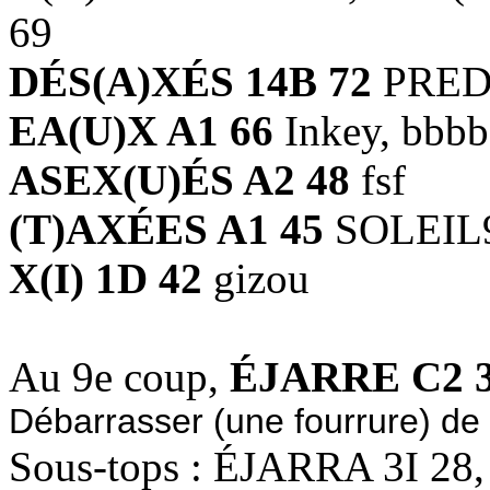
69
DÉS(A)XÉS 14B 72
PREDO
EA(U)X A1 66
Inkey, bbbb
ASEX(U)ÉS A2 48
fsf
(T)AXÉES A1 45
SOLEIL
X(I) 1D 42
gizou
Au 9e coup,
ÉJARRE C2 
Débarrasser (une fourrure) de 
Sous-tops : ÉJARRA 3I 28