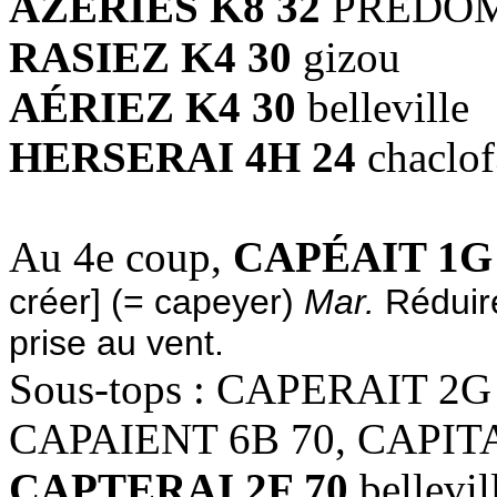
AZÉRIES K8 32
PREDO
RASIEZ K4 30
gizou
AÉRIEZ K4 30
belleville
HERSERAI 4H 24
chaclo
Au 4e coup,
CAPÉAIT 1G
créer] (= capeyer)
Mar.
Réduire
prise au vent.
Sous-tops : CAPERAIT 2G
CAPAIENT 6B 70, CAPIT
CAPTERAI 2F 70
bellevil