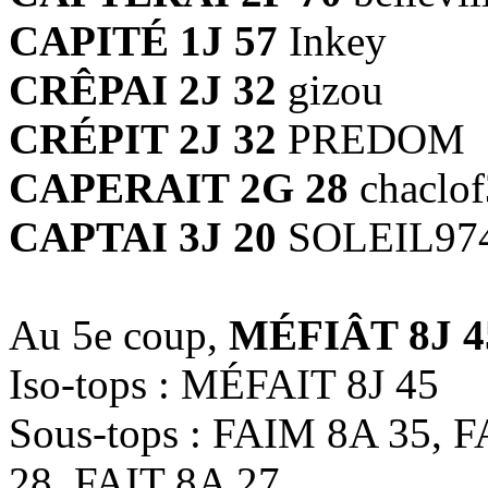
CAPITÉ 1J 57
Inkey
CRÊPAI 2J 32
gizou
CRÉPIT 2J 32
PREDOM
CAPERAIT 2G 28
chaclo
CAPTAI 3J 20
SOLEIL97
Au 5e coup,
MÉFIÂT 8J 4
Iso-tops : MÉFAIT 8J 45
Sous-tops : FAIM 8A 35, 
28, FAIT 8A 27