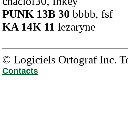
chaclof30, Inkey
PUNK 13B 30
bbbb, fsf
KA 14K 11
lezaryne
© Logiciels Ortograf Inc. T
Contacts