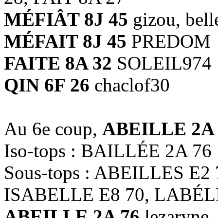
MÉFIÂT 8J 45
gizou, bell
MÉFAIT 8J 45
PREDOM
FAITE 8A 32
SOLEIL974
QIN 6F 26
chaclof30
Au 6e coup,
ABEILLE 2A 
Iso-tops : BAILLÉE 2A 76
Sous-tops : ABEILLES E2
ISABELLE E8 70, LABÉLI
ABEILLE 2A 76
lezaryne, 