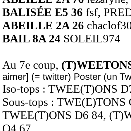
BALISÉE E5 36
fsf, PRE
ABEILLE 2A 26
chaclof30
BAIL 8A 24
SOLEIL974
Au 7e coup,
(T)WEETONS
aimer] (= twitter) Poster (un Tw
Iso-tops : TWEE(T)ONS D
Sous-tops : TWE(E)TONS
TWEE(T)ONS D6 84, (T
O4 67