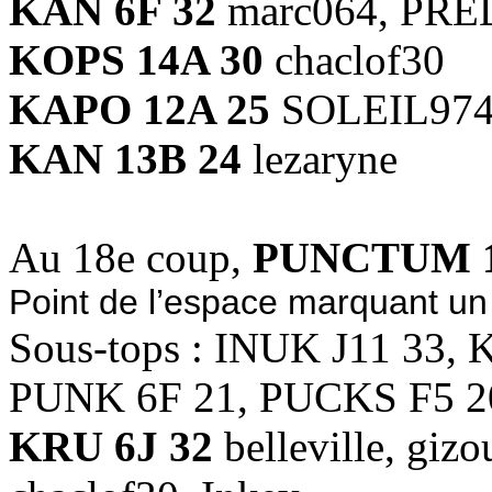
KAN 6F 32
marc064, PRED
KOPS 14A 30
chaclof30
KAPO 12A 25
SOLEIL97
KAN 13B 24
lezaryne
Au 18e coup,
PUNCTUM 1
Point de l’espace marquant un 
Sous-tops : INUK J11 33,
PUNK 6F 21, PUCKS F5 2
KRU 6J 32
belleville, g