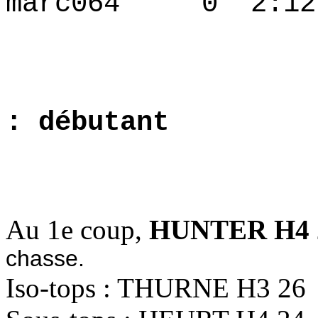
marc064 0 2:12
4.6077
: débutant
1.5686 
Au 1e coup,
HUNTER H4 
chasse.
Iso-tops : THURNE H3 26