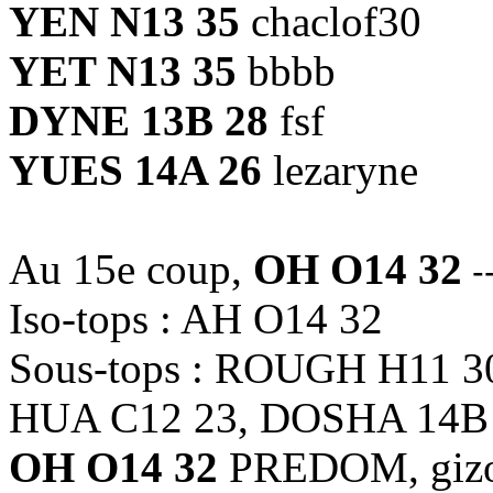
YEN N13 35
chaclof30
YET N13 35
bbbb
DYNE 13B 28
fsf
YUES 14A 26
lezaryne
Au 15e coup,
OH O14 32
--
Iso-tops : AH O14 32
Sous-tops : ROUGH H11 3
HUA C12 23, DOSHA 14B
OH O14 32
PREDOM, gizou