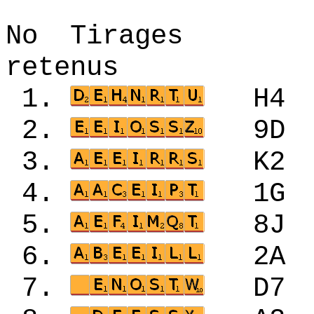
No Tirages 
retenus
1.
H4
2.
9D
3.
K2
4.
1G
5.
8J
6.
2A
7.
D7