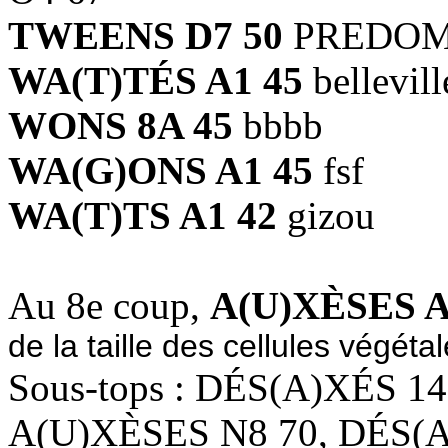
TWEENS D7 50
PREDOM, 
WA(T)TÉS A1 45
bellevil
WONS 8A 45
bbbb
WA(G)ONS A1 45
fsf
WA(T)TS A1 42
gizou
Au 8e coup,
A(U)XÈSES A
de la taille des cellules végétal
Sous-tops : DÉS(A)XÉS 1
A(U)XÈSES N8 70, DÉS(A