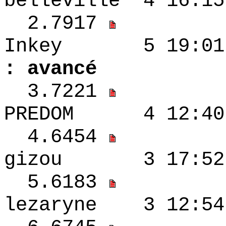
belleville 4 16:
2.7917
Inkey 5 19
: avancé
3.7221
PREDOM 4 12:4
4.6454
gizou 3 17:52
5.6183
lezaryne 3 12: