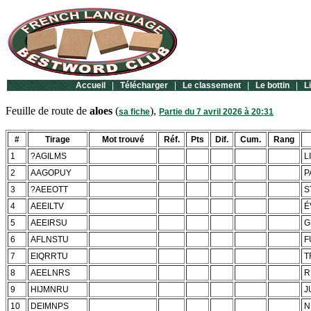
Accueil
|
Télécharger
|
Le classement
|
Le bottin
|
L
Feuille de route de
aloes
(
),
sa fiche
Partie du 7 avril 2026 à 20:31
#
Tirage
Mot trouvé
Réf.
Pts
Dif.
Cum.
Rang
1
?AGILMS
L
2
AAGOPUY
P
3
?AEEOTT
S
4
AEEILTV
É
5
AEEIRSU
G
6
AFLNSTU
F
7
EIQRRTU
T
8
AEELNRS
R
9
HIJMNRU
J
10
DEIMNPS
N