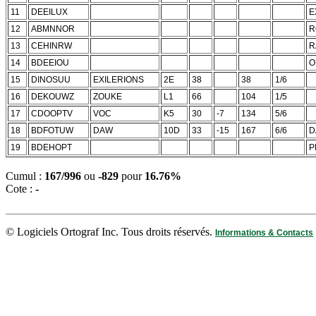
11
DEEILUX
E
12
ABMNNOR
R
13
CEHINRW
R
14
BDEEIOU
O
15
DINOSUU
EXILERIONS
2E
38
38
1/6
16
DEKOUWZ
ZOUKE
L1
66
104
1/5
17
CDOOPTV
VOC
K5
30
-7
134
5/6
18
BDFOTUW
DAW
10D
33
-15
167
6/6
D
19
BDEHOPT
P
Cumul :
167/996
ou
-829
pour
16.76%
Cote :
-
© Logiciels Ortograf Inc. Tous droits réservés.
Informations & Contacts