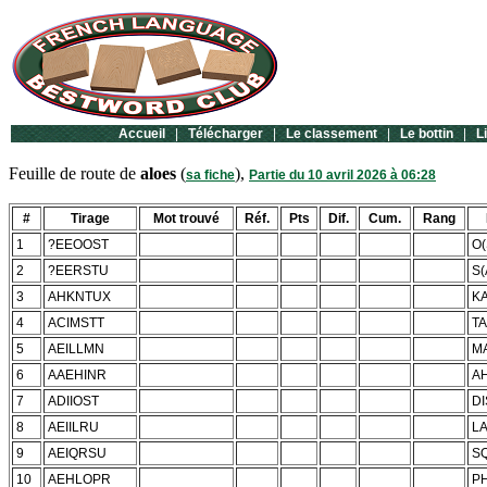
Accueil
|
Télécharger
|
Le classement
|
Le bottin
|
L
Feuille de route de
aloes
(
),
sa fiche
Partie du 10 avril 2026 à 06:28
#
Tirage
Mot trouvé
Réf.
Pts
Dif.
Cum.
Rang
1
?EEOOST
O
2
?EERSTU
S
3
AHKNTUX
K
4
ACIMSTT
T
5
AEILLMN
M
6
AAEHINR
A
7
ADIIOST
DI
8
AEIILRU
L
9
AEIQRSU
S
10
AEHLOPR
P