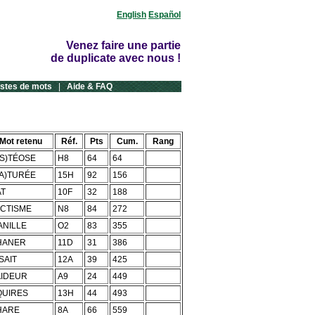
English
Español
Venez faire une partie
de duplicate avec nous !
istes de mots
|
Aide & FAQ
Mot retenu
Réf.
Pts
Cum.
Rang
(S)TÉOSE
H8
64
64
(A)TURÉE
15H
92
156
AT
10F
32
188
ACTISME
N8
84
272
ANILLE
O2
83
355
HANER
11D
31
386
SAIT
12A
39
425
AIDEUR
A9
24
449
QUIRES
13H
44
493
HARE
8A
66
559