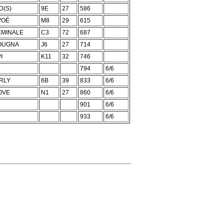
D(S)
9E
27
586
VOÉ
M8
29
615
ÉMINALE
C3
72
687
OUGNA
J6
27
714
I
K11
32
746
794
6/6
RLY
6B
39
833
6/6
OVE
N1
27
860
6/6
901
6/6
933
6/6