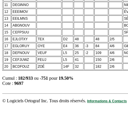
11
DEGINNO
NI
12
EEEIMOV
É
13
EEILMNS
S
14
ABGNOUV
B
15
CEFPSUU
SP
16
EJLOTXY
TEX
D2
48
48
2/5
17
EGLORUY
OYE
E4
36
-3
84
4/6
GI
18
DEFNOUV
VEUF
L5
25
-2
109
4/6
N
19
CEFJUWZ
FEUJ
L5
41
150
2/6
20
BCDFOUZ
ZOÉ
14F
32
182
2/6
Cumul :
182/933
ou
-751
pour
19.50%
Cote :
9697
© Logiciels Ortograf Inc. Tous droits réservés.
Informations & Contacts