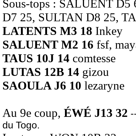
Sous-tops : SALUENT D5
D7 25, SULTAN D8 25, T
LATENTS M3 18
Inkey
SALUENT M2 16
fsf, ma
TAUS 10J 14
comtesse
LUTAS 12B 14
gizou
SAOULA J6 10
lezaryne
Au 9e coup,
ÉWÉ J13 32
-
du Togo.