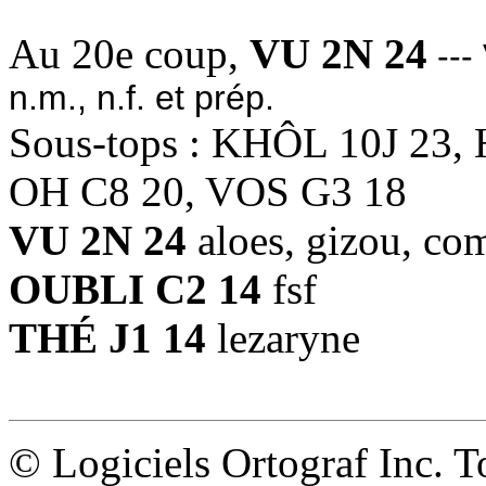
Au 20e coup,
VU 2N 24
--- 
n.m., n.f. et prép.
Sous-tops : KHÔL 10J 23
OH C8 20, VOS G3 18
VU 2N 24
aloes, gizou, com
OUBLI C2 14
fsf
THÉ J1 14
lezaryne
© Logiciels Ortograf Inc. T