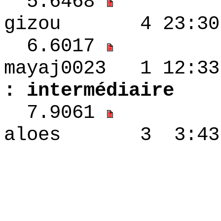
5.6468
gizou 4 23:30 
6.6017
mayaj0023 1
: intermédiaire
7.9061
aloes 3 3:43 -
2.6468
3.6017 