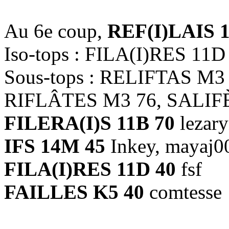
Au 6e coup,
REF(I)LAIS 1
Iso-tops : FILA(I)RES 11D
Sous-tops : RELIFTAS M3
RIFLÂTES M3 76, SALIFÈ
FILERA(I)S 11B 70
lezar
IFS 14M 45
Inkey, mayaj0
FILA(I)RES 11D 40
fsf
FAILLES K5 40
comtesse