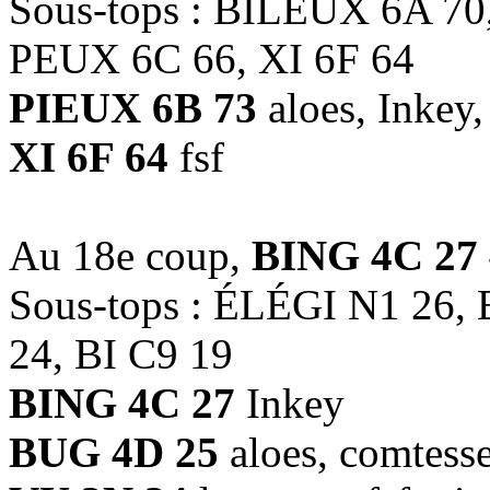
Sous-tops : BILEUX 6A 7
PEUX 6C 66, XI 6F 64
PIEUX 6B 73
aloes, Inkey,
XI 6F 64
fsf
Au 18e coup,
BING 4C 27
Sous-tops : ÉLÉGI N1 26,
24, BI C9 19
BING 4C 27
Inkey
BUG 4D 25
aloes, comtess