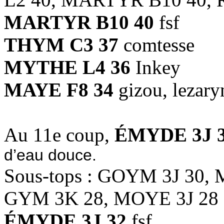
MARTYR B10 40
fsf
THYM C3 37
comtesse
MYTHE L4 36
Inkey
MAYE F8 34
gizou, lezar
Au 11e coup,
ÉMYDE 3J 
d’eau douce.
Sous-tops : GOYM 3J 30,
GYM 3K 28, MOYE 3J 28
ÉMYDE 3J 32
fsf