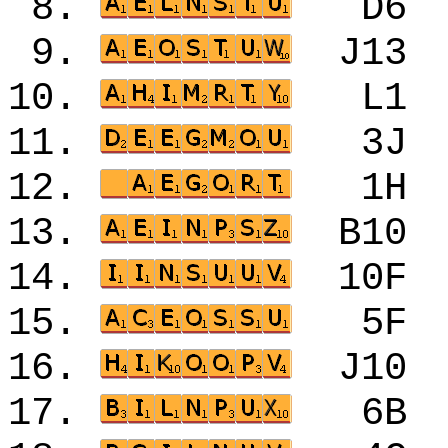
8.
D6
9.
J1
10.
L1
11.
3J
12.
1H
13.
B1
14.
10
15.
5F
16.
J10
17.
6B