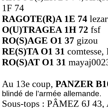
1F 74
RAGOTE(R)A 1E 74
leza
O(U)TRAGEA 1H 72
fsf
RO(S)AGE O1 37
gizou
RE(S)TA O1 31
comtesse, 
RO(S)AT O1 31
mayaj002
Au 13e coup,
PANZER B10
blindé de l’armée allemande.
Sous-tops : PÂMEZ 6J 43,