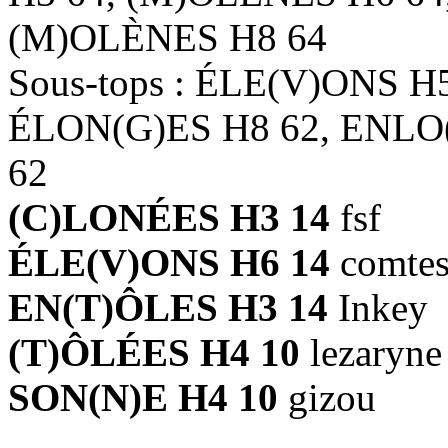
(M)OLÈNES H8 64
Sous-tops : ÉLE(V)ONS H
ÉLON(G)ES H8 62, ENLO
62
(C)LONÉES H3 14
fsf
ÉLE(V)ONS H6 14
comtes
EN(T)ÔLES H3 14
Inkey
(T)ÔLÉES H4 10
lezaryne
SON(N)E H4 10
gizou