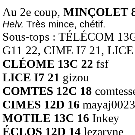
Au 2e coup,
MINÇOLET 8
Helv.
Très mince, chétif.
Sous-tops : TÉLÉCOM 1
G11 22, CIME I7 21, LICE 
CLÉOME 13C 22
fsf
LICE I7 21
gizou
COMTES 12C 18
comtess
CIMES 12D 16
mayaj002
MOTILE 13C 16
Inkey
ÉCLOS 12D 14
lezaryne