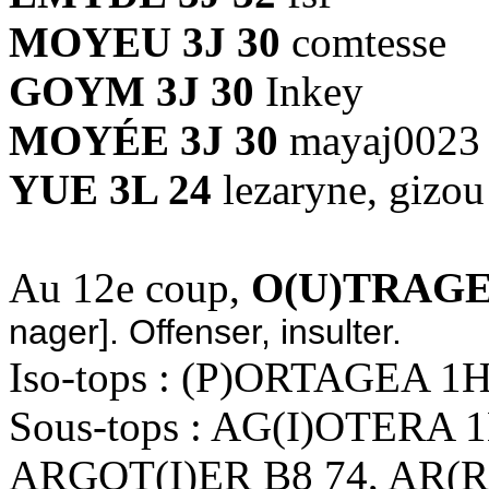
MOYEU 3J 30
comtesse
GOYM 3J 30
Inkey
MOYÉE 3J 30
mayaj0023
YUE 3L 24
lezaryne, gizou
Au 12e coup,
O(U)TRAGE
nager]. Offenser, insulter.
Iso-tops : (P)ORTAGEA 1H
Sous-tops : AG(I)OTERA 
ARGOT(I)ER B8 74, AR(