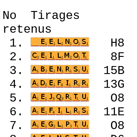
No Tirages 
retenus
1.
H8
2.
8F
3.
15B
4.
13
5.
O8
6.
11
7.
O8