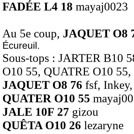
FADÉE L4 18
mayaj0023
Au 5e coup,
JAQUET O8 
Écureuil.
Sous-tops : JARTER B10
O10 55, QUATRE O10 55,
JAQUET O8 76
fsf, Inkey
QUATER O10 55
mayaj00
JALE 10F 27
gizou
QUÊTA O10 26
lezaryne