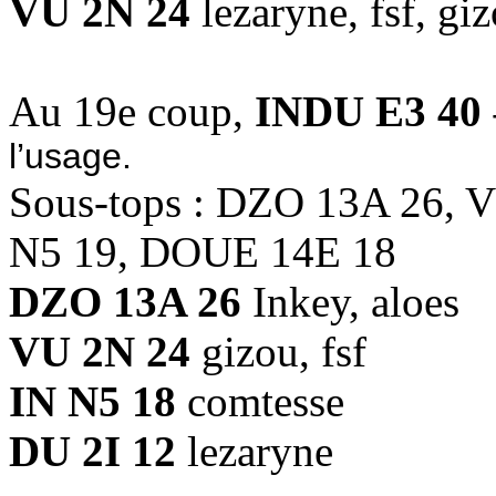
VU 2N 24
lezaryne, fsf, gi
Au 19e coup,
INDU E3 40
l’usage.
Sous-tops : DZO 13A 26, 
N5 19, DOUE 14E 18
DZO 13A 26
Inkey, aloes
VU 2N 24
gizou, fsf
IN N5 18
comtesse
DU 2I 12
lezaryne