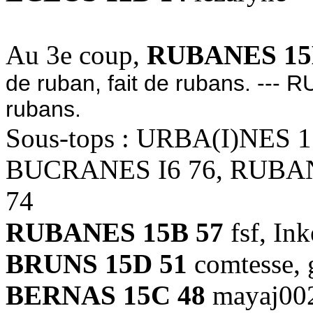
Au 3e coup,
RUBANES 15
de ruban, fait de rubans. --- 
rubans.
Sous-tops : URBA(I)NES 
BUCRANES I6 76, RUBA
74
RUBANES 15B 57
fsf, In
BRUNS 15D 51
comtesse, 
BERNAS 15C 48
mayaj00