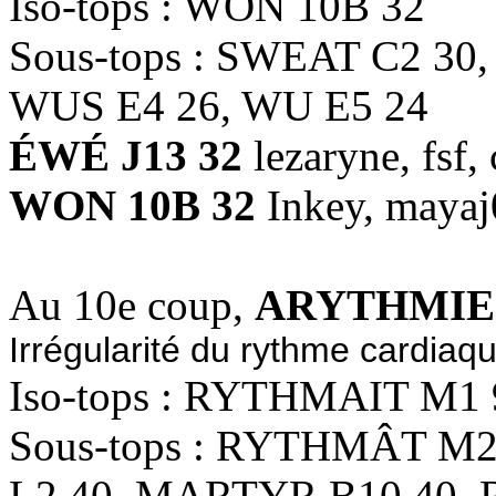
Iso-tops : WON 10B 32
Sous-tops : SWEAT C2 30
WUS E4 26, WU E5 24
ÉWÉ J13 32
lezaryne, fsf,
WON 10B 32
Inkey, maya
Au 10e coup,
ARYTHMIE 
Irrégularité du rythme cardiaqu
Iso-tops : RYTHMAIT M1 
Sous-tops : RYTHMÂT M
L2 40, MARTYR B10 40, 