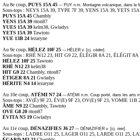
Au 8e coup,
PUYS 15A 45
--- PUY n.m. Montagne volcanique, dans le M
Sous-tops : NEYS 15A 39, TYPE 7F 39, YENS 15A 39, YETS 15A
PUYS 15A 45
Chambly
YENS 15A 39
riton87
YUES 15A 39
kelm38, Gwladys
YETS 15A 39
Tawtoto
YUE 13B 24
lezaryne
Au 9e coup,
HÉLEZ 10F 25
--- HÉLER v. [cj. céder].
Sous-tops : RHÉ N12 23, HIT G9 22, ÉLÉGIR 8A 21, ÉLÉGIT 8A
HÉLEZ 10F 25
Tawtoto
RHÉ N12 23
kelm38
HIT G9 22
Chambly, riton87
ÉTIGER 8A 21
Gwladys
HÉRITE N4 14
lezaryne
Au 10e coup,
ATÉMI N7 24
--- ATÉMI n.m. Coup porté, dans les arts m
Sous-tops : AV(É) 9F 23, ÈV(E) 9F 23, OV(E) 9F 23, VOMIE 11B
ÂME N9 22
Chambly, Tawtoto
OVE G8 20
riton87
ÉVITA N5 19
Gwladys
Au 11e coup,
DÉNAZIFIES J6 27
--- DÉNAZIFIER v. [cj. nier].
Sous-tops : LADRE O11 25, LAGER O11 25, LARDE O11 25, 
ÉGARD M3 23
Chambly