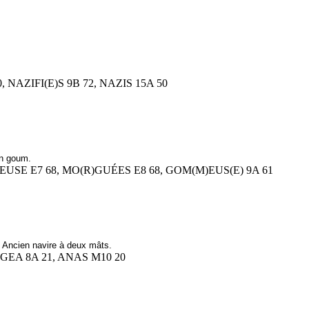
0, NAZIFI(E)S 9B 72, NAZIS 15A 50
un goum.
MEUSE E7 68, MO(R)GUÉES E8 68, GOM(M)EUS(E) 9A 61
ncien navire à deux mâts.
NGEA 8A 21, ANAS M10 20