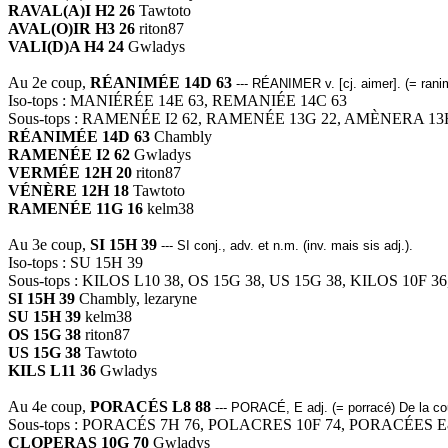
RAVAL(A)I H2 26
Tawtoto
AVAL(O)IR H3 26
riton87
VALI(D)A H4 24
Gwladys
Au 2e coup,
RÉANIMÉE 14D 63
--- RÉANIMER v. [cj. aimer]. (= rani
Iso-tops : MANIÉRÉE 14E 63, REMANIÉE 14C 63
Sous-tops : RAMENÉE I2 62, RAMENÉE 13G 22, AMÈNERA 13
RÉANIMÉE 14D 63
Chambly
RAMENÉE I2 62
Gwladys
VERMÉE 12H 20
riton87
VÉNÈRE 12H 18
Tawtoto
RAMENÉE 11G 16
kelm38
Au 3e coup,
SI 15H 39
--- SI conj., adv. et n.m. (inv. mais sis adj.).
Iso-tops : SU 15H 39
Sous-tops : KILOS L10 38, OS 15G 38, US 15G 38, KILOS 10F 36
SI 15H 39
Chambly, lezaryne
SU 15H 39
kelm38
OS 15G 38
riton87
US 15G 38
Tawtoto
KILS L11 36
Gwladys
Au 4e coup,
PORACÉS L8 88
--- PORACÉ, E adj. (= porracé) De la cou
Sous-tops : PORACÉS 7H 76, POLACRES 10F 74, PORACÉES E
CLOPERAS 10G 70
Gwladys