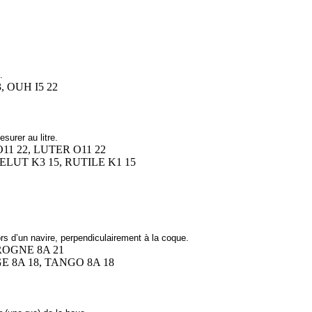
.
, OUH I5 22
surer au litre.
 O11 22, LUTER O11 22
 RELUT K3 15, RUTILE K1 15
 d’un navire, perpendiculairement à la coque.
TROGNE 8A 21
GE 8A 18, TANGO 8A 18