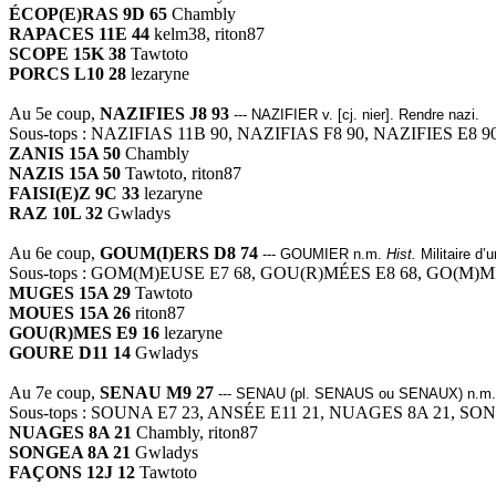
ÉCOP(E)RAS 9D 65
Chambly
RAPACES 11E 44
kelm38, riton87
SCOPE 15K 38
Tawtoto
PORCS L10 28
lezaryne
Au 5e coup,
NAZIFIES J8 93
--- NAZIFIER v. [cj. nier]. Rendre nazi.
Sous-tops : NAZIFIAS 11B 90, NAZIFIAS F8 90, NAZIFIES E8 9
ZANIS 15A 50
Chambly
NAZIS 15A 50
Tawtoto, riton87
FAISI(E)Z 9C 33
lezaryne
RAZ 10L 32
Gwladys
Au 6e coup,
GOUM(I)ERS D8 74
--- GOUMIER n.m.
Hist.
Militaire d’
Sous-tops : GOM(M)EUSE E7 68, GOU(R)MÉES E8 68, GO(M)
MUGES 15A 29
Tawtoto
MOUES 15A 26
riton87
GOU(R)MES E9 16
lezaryne
GOURE D11 14
Gwladys
Au 7e coup,
SENAU M9 27
--- SENAU (pl. SENAUS ou SENAUX) n.m. A
Sous-tops : SOUNA E7 23, ANSÉE E11 21, NUAGES 8A 21, SO
NUAGES 8A 21
Chambly, riton87
SONGEA 8A 21
Gwladys
FAÇONS 12J 12
Tawtoto