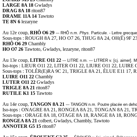
LARGE 8A 18
Gwladys
DRAG 8A 18
riton87
DRAME 11A 14
Tawtoto
TE 8N 6
lezaryne
Au 12e coup,
RHÔ O6 29
--- RHÔ n.m.
Phys.
Particule. - Lettre grecque
Sous-tops : ROUGH 8A 27, HO O7 26, THUG 8A 24, OH(É) 9F 23
RHÔ O6 29
Chambly
HO O7 26
Tawtoto, Gwladys, lezaryne, riton87
Au 13e coup,
LITRE O11 22
--- LITRE n.m. --- LITRER v. [cj. aimer]. Me
Iso-tops : LIEUR O11 22, LITER O11 22, LIURE O11 22, LUIRE
Sous-tops : TOLÉR(E)RA 9C 21, TRIGLE 8A 21, ÉLUE E11 17,
LUIRE O11 22
Chambly
LUTER O11 22
Gwladys
TRIGLE 8A 21
riton87
RUTILE K1 15
Tawtoto
Au 14e coup,
TANGON 8A 21
--- TANGON n.m. Poutre placée en dehors
Iso-tops : ONAGRE 8A 21, RONGEA 8A 21, TONGAN 8A 21, 
Sous-tops : ORAGE 8A 18, OTAGE 8A 18, RANGE 8A 18, RON
RONGEA 8A 21
colbert, Gwladys, Chambly, Tawtoto
ANNOTER G5 15
riton87