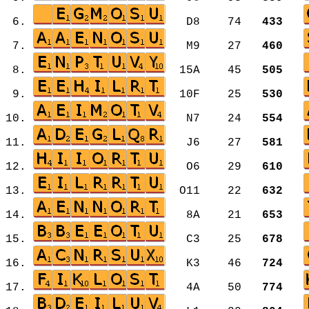
6.
D8 74
433
7.
M9 27
460
8.
15A 45
505
9.
10F 25
530
10.
N7 24
554
11.
J6 27
581
12.
O6 29
610
13.
O11 22
632
14.
8A 21
653
15.
C3 25
678
16.
K3 46
724
17.
4A 50
774