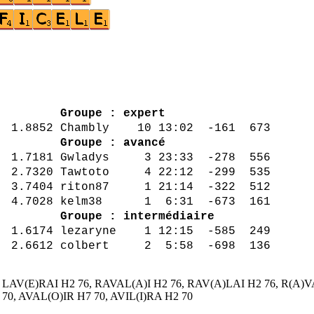
ta Pts
Groupe : expert
1.8852 Chambly 10 13:02 -161 673
8 556
Groupe : avancé
1.7181 Gwladys 3 23:33 -278 556
2.7320 Tawtoto 4 22:12 -299 535
3.7404 riton87 1 21:14 -322 512
4.7028 kelm38 1 6:31 -673 161
8 136
Groupe : intermédiaire
1 12:15 -585 249
2 5:58 -698 136
76, LAV(E)RAI H2 76, RAVAL(A)I H2 76, RAV(A)LAI H2 76, R(A)
 70, AVAL(O)IR H7 70, AVIL(I)RA H2 70