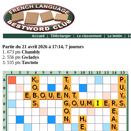
Accueil
|
Télécharger
|
Le classement
|
Le bottin
|
L
Partie du 21 avril 2026 à 17:14, 7 joueurs
1. 673 pts
Chambly
2. 556 pts
Gwladys
3. 535 pts
Tawtoto