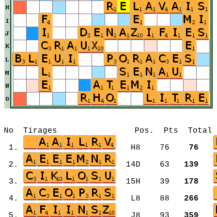
No Tirages Pos. Pts Total Mot
1.
H8 76
76
2.
14D 63
139
3.
15H 39
178
4.
L8 88
266
5.
J8 93
359