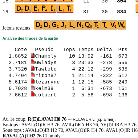
18.
L1 30
804
19.
3I 30
834
Jetons restants :
Analyse des tirages de la partie
Cote
Pseudo Tops Temps Del
1.8852
Chambly 10 13:02 -161 673 
2.7181
Gwladys 3 23:33 -27
3.7320
Tawtoto 4 22:12 -299 535 
4.7404
riton87 1 21:14 -322 512 
5.6174
lezaryne 1 12:15 -585 249 
6.7028
kelm38 1 6:31 -673 161 
7.6612
colbert 2 5:58 -69
1.6174 lezaryne 
2.6612 colbert 
Au 1e coup,
R(E)LAVAI H8 76
--- RELAVER v. [cj. aimer].
Iso-tops : AVAL(O)IR H3 76, AVIL(I)RA H3 76, AV(I)LIRA H3 
Sous-tops : AVAL(O)IR H2 70, AVAL(O)IR H4 70, AVAL(O)IR H6
RAVAL(A)I H2 76
Chambly