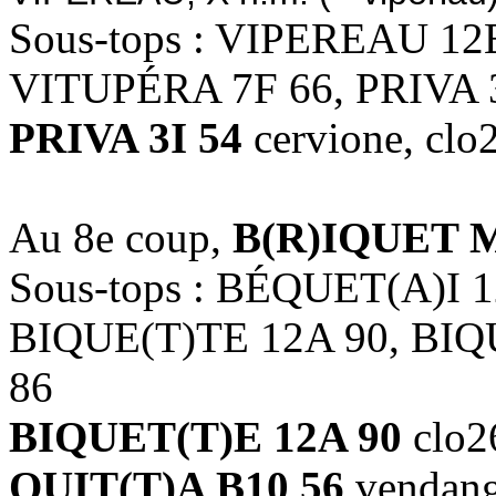
Sous-tops : VIPEREAU 12
VITUPÉRA 7F 66, PRIVA 3
PRIVA 3I 54
cervione, clo
Au 8e coup,
B(R)IQUET M
Sous-tops : BÉQUET(A)I 
BIQUE(T)TE 12A 90, BIQ
86
BIQUET(T)E 12A 90
clo2
QUIT(T)A B10 56
vendang