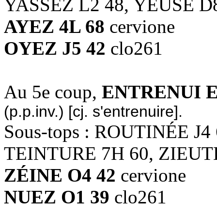
YASSEZ L2 48, YEUSE D
AYEZ 4L 68
cervione
OYEZ J5 42
clo261
Au 5e coup,
ENTRENUI E
(p.p.inv.) [cj. s'entrenuire].
Sous-tops : ROUTINÉE J4
TEINTURE 7H 60, ZIEUTE
ZÉINE O4 42
cervione
NUEZ O1 39
clo261