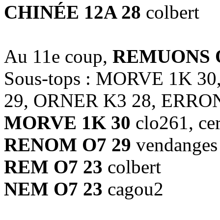
CHINÉE 12A 28
colbert
Au 11e coup,
REMUONS O
Sous-tops : MORVE 1K 
29, ORNER K3 28, ERRO
MORVE 1K 30
clo261, ce
RENOM O7 29
vendanges
REM O7 23
colbert
NEM O7 23
cagou2