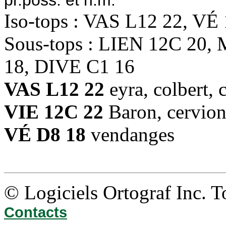
pr.poss. et n.m.
Iso-tops : VAS L12 22, VÉ
Sous-tops : LIEN 12C 20,
18, DIVE C1 16
VAS L12 22
eyra, colbert, 
VIE 12C 22
Baron, cervio
VÉ D8 18
vendanges
© Logiciels Ortograf Inc. T
Contacts