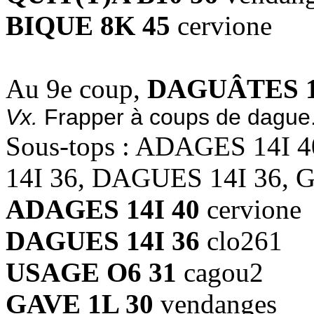
BIQUE 8K 45
cervione
Au 9e coup,
DAGUÂTES 1
Vx.
Frapper à coups de dague
Sous-tops : ADAGES 14I
14I 36, DAGUES 14I 36, 
ADAGES 14I 40
cervione
DAGUES 14I 36
clo261
USAGE O6 31
cagou2
GAVE 1L 30
vendanges