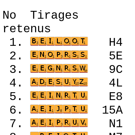
No Tirages 
retenus
1.
H4
2.
5E
3.
9C
4.
4L
5.
E8
6.
15
7.
N1