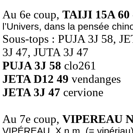
Au 6e coup,
TAIJI 15A 60
l’Univers, dans la pensée chino
Sous-tops : PUJA 3J 58, 
3J 47, JUTA 3J 47
PUJA 3J 58
clo261
JETA D12 49
vendanges
JETA 3J 47
cervione
Au 7e coup,
VIPEREAU N
VIPÉREAU, X n.m. (= vipériau) 