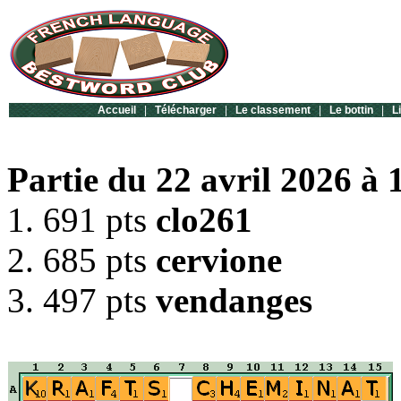
Accueil
|
Télécharger
|
Le classement
|
Le bottin
|
L
Partie du 22 avril 2026 à 
1. 691 pts
clo261
2. 685 pts
cervione
3. 497 pts
vendanges