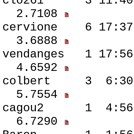
clo261 3 11:40
2.7108
cervione 6 17:3
3.6888
vendanges 1 17
4.6592
colbert 3 6:3
5.7554
cagou2 1 4:56
6.7290