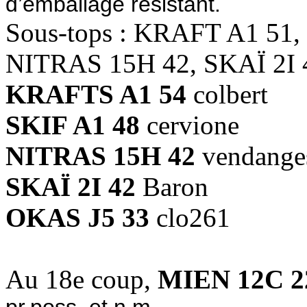
d’emballage résistant.
Sous-tops : KRAFT A1 51,
NITRAS 15H 42, SKAÏ 2I 
KRAFTS A1 54
colbert
SKIF A1 48
cervione
NITRAS 15H 42
vendange
SKAÏ 2I 42
Baron
OKAS J5 33
clo261
Au 18e coup,
MIEN 12C 2