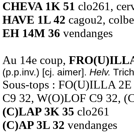
CHEVA 1K 51
clo261, cer
HAVE 1L 42
cagou2, colbe
EH 14M 36
vendanges
Au 14e coup,
FRO(U)ILLA
(p.p.inv.) [cj. aimer].
Helv.
Trich
Sous-tops : FO(U)ILLA 2
C9 32, W(O)LOF C9 32, (
(C)LAP 3K 35
clo261
(C)AP 3L 32
vendanges