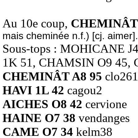
Au 10e coup,
CHEMINÂT 
mais cheminée n.f.) [cj. aimer].
Sous-tops : MOHICANE J
1K 51, CHAMSIN O9 45, 
CHEMINÂT A8 95
clo26
HAVI 1L 42
cagou2
AICHES O8 42
cervione
HAINE O7 38
vendanges
CAME O7 34
kelm38