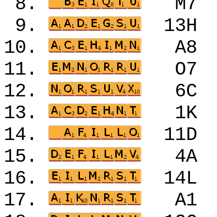
8.
M7
9.
13
10.
A8
11.
O7
12.
6C
13.
1K
14.
11
15.
4A
16.
14
17.
A1