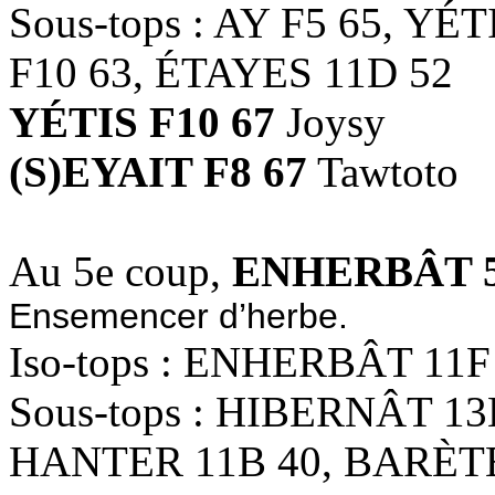
Sous-tops : AY F5 65, YÉ
F10 63, ÉTAYES 11D 52
YÉTIS F10 67
Joysy
(S)EYAIT F8 67
Tawtoto
Au 5e coup,
ENHERBÂT 5
Ensemencer d’herbe.
Iso-tops : ENHERBÂT 11F
Sous-tops : HIBERNÂT 13
HANTER 11B 40, BARÈTE