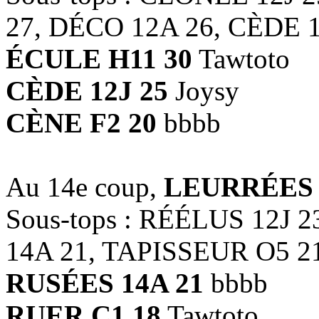
27, DÉCO 12A 26, CÈDE 1
ÉCULE H11 30
Tawtoto
CÈDE 12J 25
Joysy
CÈNE F2 20
bbbb
Au 14e coup,
LEURRÉES 
Sous-tops : RÉÉLUS 12J 
14A 21, TAPISSEUR O5 2
RUSÉES 14A 21
bbbb
RUER C1 18
Tawtoto