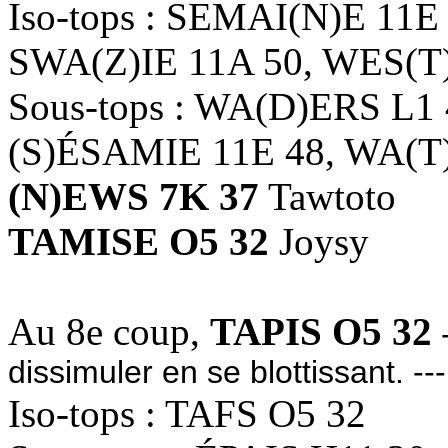
Iso-tops : SEMAI(N)E 11E
SWA(Z)IE 11A 50, WES(T)
Sous-tops : WA(D)ERS L1
(S)ÉSAMIE 11E 48, WA(T
(N)EWS 7K 37
Tawtoto
TAMISE O5 32
Joysy
Au 8e coup,
TAPIS O5 32
-
dissimuler en se blottissant. -
Iso-tops : TAFS O5 32