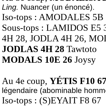
Ling.
Nuancer (un énoncé).
Iso-tops : AMODALES 5B
Sous-tops : LAMIDOS E5
4H 28, JODLA 4H 26, MO
JODLAS 4H 28
Tawtoto
MODALS 10E 26
Joysy
Au 4e coup,
YÉTIS F10 6
légendaire (abominable homme
Iso-tops : (S)EYAIT F8 67