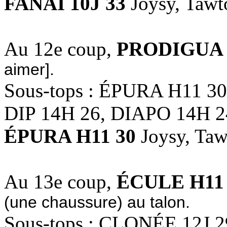
FANAI 10J 33
Joysy, Tawt
Au 12e coup,
PRODIGUA 
aimer].
Sous-tops : ÉPURA H11 3
DIP 14H 26, DIAPO 14H 2
ÉPURA H11 30
Joysy, Taw
Au 13e coup,
ÉCULE H11
(une chaussure) au talon.
Sous-tops : CLONÉE 12J 