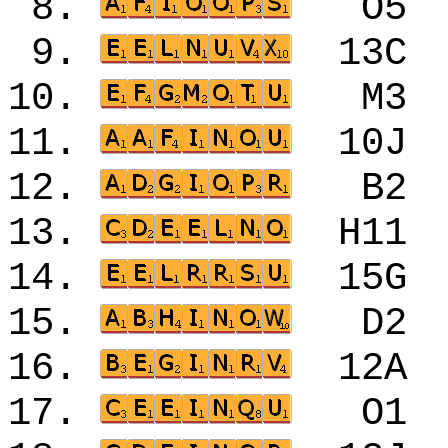
8.
O5
9.
13
10.
M3
11.
10
12.
B2
13.
H1
14.
15
15.
D2
16.
12
17.
O1