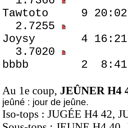
1.7366
Tawtoto 9 20:0
2.7255
Joysy 4 16:21
3.7020
bbbb 2 8:41 
Au 1e coup,
JEÛNER H4 
jeûné : jour de jeûne.
Iso-tops : JUGÉE H4 42, 
Sous-tops : JEUNE H4 40