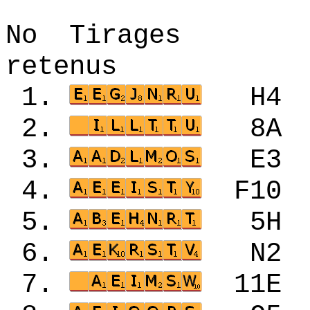
No Tirages 
retenus
1.
H4
2.
8A
3.
E3
4.
F1
5.
5H
6.
N2
7.
11