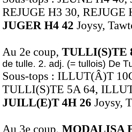
REJUGE H3 30, REJUGE 
JUGER H4 42
Joysy, Tawt
Au 2e coup,
TULLI(S)TE 
de tulle. 2. adj. (= tullois) De Tu
Sous-tops : ILLUT(Â)T 10
TULLI(S)TE 5A 64, ILLUT
JUILL(E)T 4H 26
Joysy, 
Au 3e coup,
MODALISA E