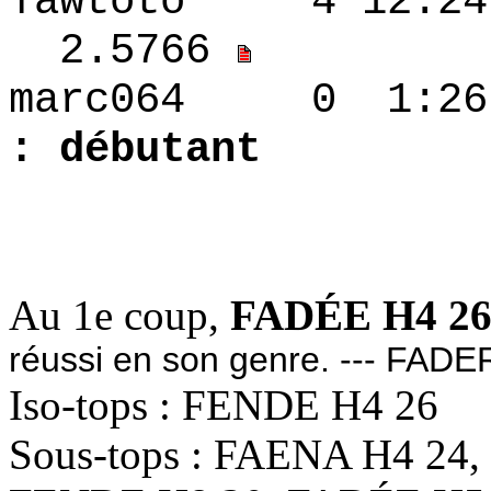
Tawtoto 4 12:2
2.5766
marc064 0 
: débutant
1.5766
Au 1e coup,
FADÉE H4 2
réussi en son genre. --- FADER 
Iso-tops : FENDE H4 26
Sous-tops : FAENA H4 24