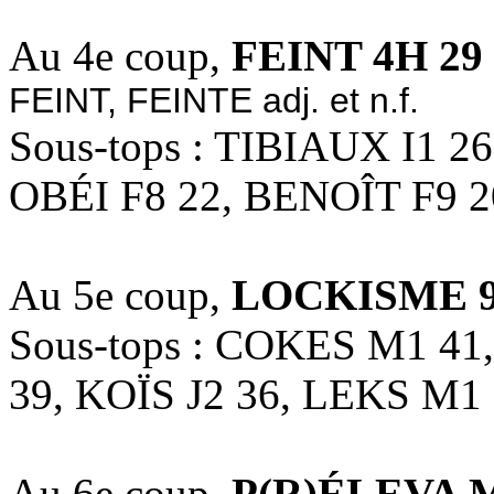
Au 4e coup,
FEINT 4H 29
FEINT, FEINTE adj. et n.f.
Sous-tops : TIBIAUX I1 2
OBÉI F8 22, BENOÎT F9 2
Au 5e coup,
LOCKISME 9
Sous-tops : COKES M1 4
39, KOÏS J2 36, LEKS M1
Au 6e coup,
P(R)ÉLEVA M