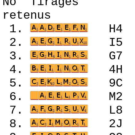
No Tirages 
retenus
1.
H4
2.
I5
3.
G7
4.
4H
5.
9C
6.
M2
7.
L8
8.
2J