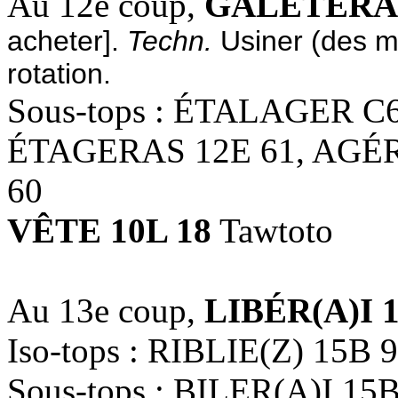
Au 12e coup,
GALÈTERA 
acheter].
Techn.
Usiner (des m
rotation.
Sous-tops : ÉTALAGER C
ÉTAGERAS 12E 61, AGÉR
60
VÊTE 10L 18
Tawtoto
Au 13e coup,
LIBÉR(A)I 1
Iso-tops : RIBLIE(Z) 15B 
Sous-tops : BILER(A)I 15B