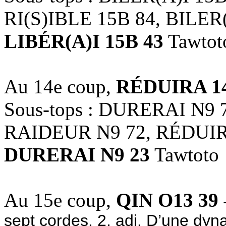
RI(S)IBLE 15B 84, BILER
LIBÉR(A)I 15B 43
Tawtot
Au 14e coup,
RÉDUIRA 1
Sous-tops : DURERAI N9 
RAIDEUR N9 72, RÉDUIR
DURERAI N9 23
Tawtoto
Au 15e coup,
QIN O13 39
-
sept cordes. 2. adj. D’une dynas