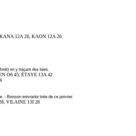
, KANA 12A 26, KAON 12A 26
orêt) en y traçant des laies.
EN O6 45, ÉTAYE 13A 42
4
. - Boisson enivrante tirée de ce poivrier.
28, VILAINE 13I 28