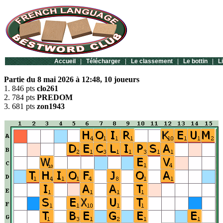
Accueil
|
Télécharger
|
Le classement
|
Le bottin
|
L
Partie du 8 mai 2026 à 12:48, 10 joueurs
1. 846 pts
clo261
2. 784 pts
PREDOM
3. 681 pts
zon1943