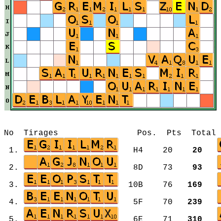
No Tirages Pos. Pts Total Mot
1.
H4 20
20
2.
8D 73
93
3.
10B 76
169
4.
5F 70
239
5.
6E 71
310