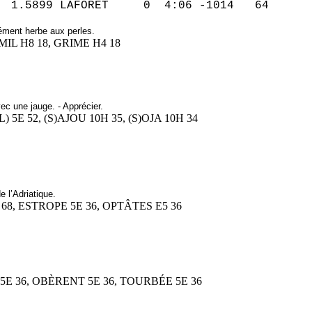
0 4:06 -1014 64
ment herbe aux perles.
ÉMIL H8 18, GRIME H4 18
ec une jauge. - Apprécier.
 5E 52, (S)AJOU 10H 35, (S)OJA 10H 34
 l’Adriatique.
 68, ESTROPE 5E 36, OPTÂTES E5 36
 5E 36, OBÈRENT 5E 36, TOURBÉE 5E 36