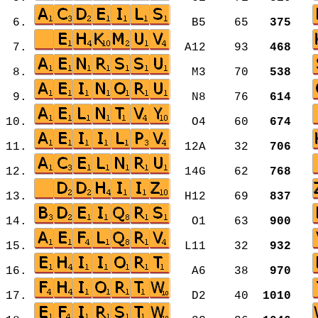
6.
B5 65
375
7.
A12 93
468
8.
M3 70
538
9.
N8 76
614
10.
O4 60
674
11.
12A 32
706
12.
14G 62
768
13.
H12 69
837
14.
O1 63
900
15.
L11 32
932
16.
A6 38
970
17.
D2 40
1010