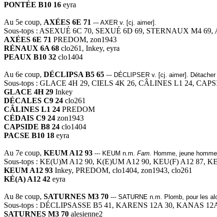
PONTÉE B10 16
eyra
Au 5e coup,
AXÉES 6E 71
--- AXER v. [cj. aimer].
Sous-tops : ASEXUÉ 6C 70, SEXUÉ 6D 69, STERNAUX M4 69,
AXÉES 6E 71
PREDOM, zon1943
RÉNAUX 6A 68
clo261, Inkey, eyra
PEAUX B10 32
clo1404
Au 6e coup,
DÉCLIPSA B5 65
--- DÉCLIPSER v. [cj. aimer]. Détacher e
Sous-tops : GLACE 4H 29, CIELS 4K 26, CÂLINES L1 24, CAP
GLACE 4H 29
Inkey
DÉCALES C9 24
clo261
CÂLINES L1 24
PREDOM
CÉDAIS C9 24
zon1943
CAPSIDE B8 24
clo1404
PACSE B10 18
eyra
Au 7e coup,
KEUM A12 93
--- KEUM n.m.
Fam.
Homme, jeune homme
Sous-tops : KE(U)M A12 90, K(E)UM A12 90, KEU(F) A12 87, 
KEUM A12 93
Inkey, PREDOM, clo1404, zon1943, clo261
KÉ(A) A12 42
eyra
Au 8e coup,
SATURNES M3 70
--- SATURNE n.m. Plomb, pour les alc
Sous-tops : DÉCLIPSASSE B5 41, KARENS 12A 30, KANAS 12
SATURNES M3 70
alesienne2