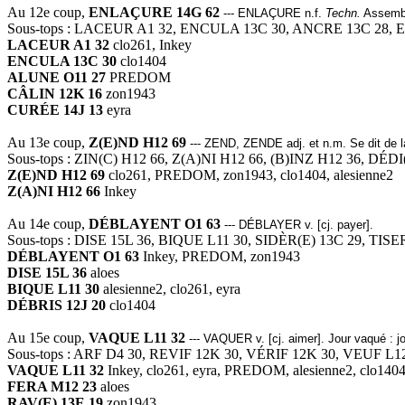
Au 12e coup,
ENLAÇURE 14G 62
--- ENLAÇURE n.f.
Techn.
Assembla
Sous-tops : LACEUR A1 32, ENCULA 13C 30, ANCRE 13C 28,
LACEUR A1 32
clo261, Inkey
ENCULA 13C 30
clo1404
ALUNE O11 27
PREDOM
CÂLIN 12K 16
zon1943
CURÉE 14J 13
eyra
Au 13e coup,
Z(E)ND H12 69
--- ZEND, ZENDE adj. et n.m. Se dit de 
Sous-tops : ZIN(C) H12 66, Z(A)NI H12 66, (B)INZ H12 36, DÉD
Z(E)ND H12 69
clo261, PREDOM, zon1943, clo1404, alesienne2
Z(A)NI H12 66
Inkey
Au 14e coup,
DÉBLAYENT O1 63
--- DÉBLAYER v. [cj. payer].
Sous-tops : DISE 15L 36, BIQUE L11 30, SIDÈR(E) 13C 29, TISE
DÉBLAYENT O1 63
Inkey, PREDOM, zon1943
DISE 15L 36
aloes
BIQUE L11 30
alesienne2, clo261, eyra
DÉBRIS 12J 20
clo1404
Au 15e coup,
VAQUE L11 32
--- VAQUER v. [cj. aimer]. Jour vaqué : jo
Sous-tops : ARF D4 30, REVIF 12K 30, VÉRIF 12K 30, VEUF L
VAQUE L11 32
Inkey, clo261, eyra, PREDOM, alesienne2, clo140
FERA M12 23
aloes
RAV(E) 13E 19
zon1943