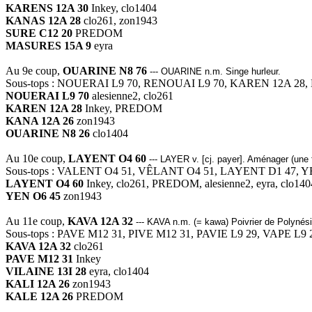
KARENS 12A 30
Inkey, clo1404
KANAS 12A 28
clo261, zon1943
SURE C12 20
PREDOM
MASURES 15A 9
eyra
Au 9e coup,
OUARINE N8 76
--- OUARINE n.m. Singe hurleur.
Sous-tops : NOUERAI L9 70, RENOUAI L9 70, KAREN 12A 28
NOUERAI L9 70
alesienne2, clo261
KAREN 12A 28
Inkey, PREDOM
KANA 12A 26
zon1943
OUARINE N8 26
clo1404
Au 10e coup,
LAYENT O4 60
--- LAYER v. [cj. payer]. Aménager (une f
Sous-tops : VALENT O4 51, VÊLANT O4 51, LAYENT D1 47, Y
LAYENT O4 60
Inkey, clo261, PREDOM, alesienne2, eyra, clo140
YEN O6 45
zon1943
Au 11e coup,
KAVA 12A 32
--- KAVA n.m. (= kawa) Poivrier de Polynésie
Sous-tops : PAVE M12 31, PIVE M12 31, PAVIE L9 29, VAPE L9 
KAVA 12A 32
clo261
PAVE M12 31
Inkey
VILAINE 13I 28
eyra, clo1404
KALI 12A 26
zon1943
KALE 12A 26
PREDOM