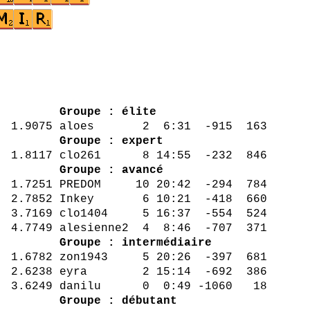
ta Pts
Groupe : élite
 1.9075 aloes 2 6:31 -915 163
4 784
Groupe : expert
1.8117 clo261 8 14:55 -232 846
8 660
Groupe : avancé
1.7251 PREDOM 10 20:42 -294 784
.7852 Inkey 6 10:21 -418 660
 3.7169 clo1404 5 16:37 -554 524
749 alesienne2 4 8:46 -707 371
14 64
Groupe : intermédiaire
.6782 zon1943 5 20:26 -397 681
15:14 -692 386
0 0:49 -1060 18
Groupe : débutant