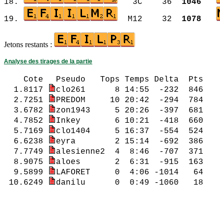
18.
3C 36
1046
19.
M12 32
1078
Jetons restants :
Analyse des tirages de la partie
Cote
Pseudo Tops Temps Del
1.8117
clo261 8 14:55 -232 846
2.7251
PREDOM 10 20:42 -29
3.6782
zon1943 5 20:26 -397 681 
4.7852
Inkey 6 10:21 -41
5.7169
clo1404 5 16:37 -554 524 
6.6238
eyra 2 15:14 -692 386 2
7.7749
alesienne2 4 8:46 -707 371
8.9075
aloes 2 6:31 -915 163 4.7
9.5899
LAFORET 0 4:06 -10
10.6249
danilu 0 0:49 -1060 18 1
2.6238 eyra 2 
3.6249 danilu 