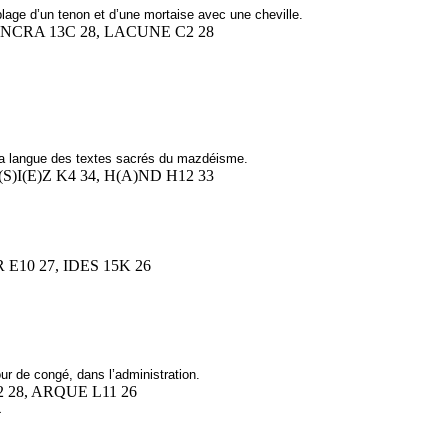
ge d’un tenon et d’une mortaise avec une cheville.
 ENCRA 13C 28, LACUNE C2 28
la langue des textes sacrés du mazdéisme.
I(S)I(E)Z K4 34, H(A)ND H12 33
R E10 27, IDES 15K 26
ur de congé, dans l’administration.
12 28, ARQUE L11 26
4