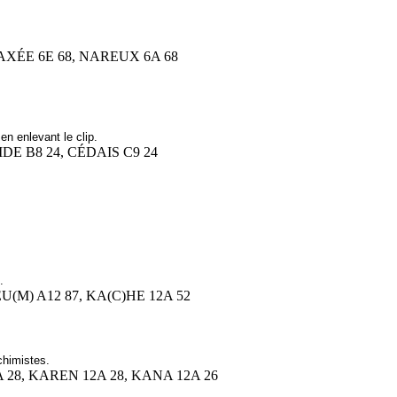
 AXÉE 6E 68, NAREUX 6A 68
n enlevant le clip.
SIDE B8 24, CÉDAIS C9 24
.
KEU(M) A12 87, KA(C)HE 12A 52
himistes.
A 28, KAREN 12A 28, KANA 12A 26