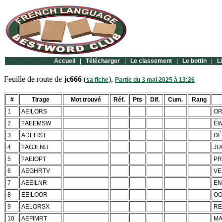
Accueil
|
Télécharger
|
Le classement
|
Le bottin
|
L
Feuille de route de
jc666
(
),
sa fiche
Partie du 3 mai 2025 à 13:26
#
Tirage
Mot trouvé
Réf.
Pts
Dif.
Cum.
Rang
1
AEILORS
OR
2
?AEEMSW
É
3
ADEFIST
DÉ
4
?AGJLNU
JU
5
?AEIOPT
PR
6
AEGHRTV
VE
7
AEEILNR
EN
8
EEILOOR
OO
9
AELORSX
RE
10
AEFIMRT
MA