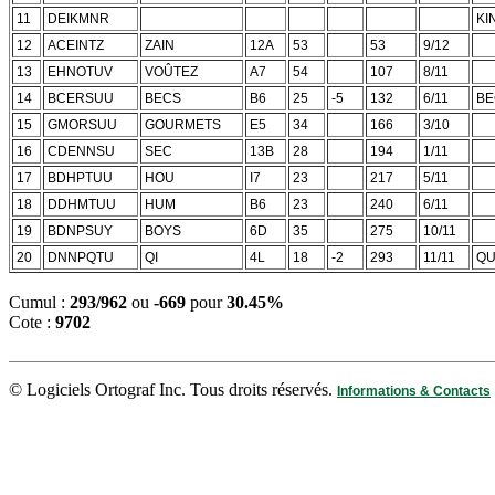
11
DEIKMNR
KI
12
ACEINTZ
ZAIN
12A
53
53
9/12
13
EHNOTUV
VOÛTEZ
A7
54
107
8/11
14
BCERSUU
BECS
B6
25
-5
132
6/11
BE
15
GMORSUU
GOURMETS
E5
34
166
3/10
16
CDENNSU
SEC
13B
28
194
1/11
17
BDHPTUU
HOU
I7
23
217
5/11
18
DDHMTUU
HUM
B6
23
240
6/11
19
BDNPSUY
BOYS
6D
35
275
10/11
20
DNNPQTU
QI
4L
18
-2
293
11/11
QU
Cumul :
293/962
ou
-669
pour
30.45%
Cote :
9702
© Logiciels Ortograf Inc. Tous droits réservés.
Informations & Contacts